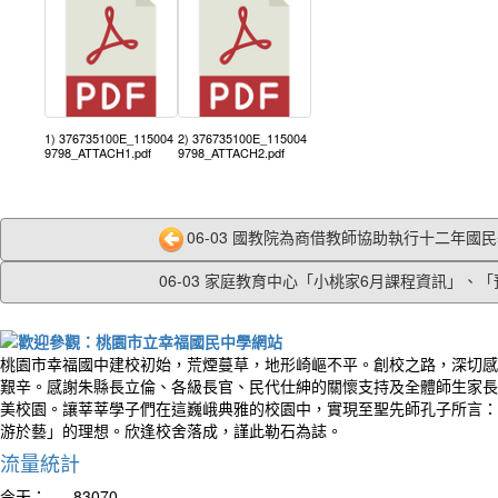
1) 376735100E_115004
2) 376735100E_115004
9798_ATTACH1.pdf
9798_ATTACH2.pdf
06-03 國教院為商借教師協助執行十二年國民基
06-03 家庭教育中心「小桃家6月課程資訊」、「預.
桃園市幸福國中建校初始，荒煙蔓草，地形崎嶇不平。創校之路，深切感
艱辛。感謝朱縣長立倫、各級長官、民代仕紳的關懷支持及全體師生家長
美校園。讓莘莘學子們在這巍峨典雅的校園中，實現至聖先師孔子所言：
游於藝」的理想。欣逢校舍落成，謹此勒石為誌。
流量統計
今天：
83070