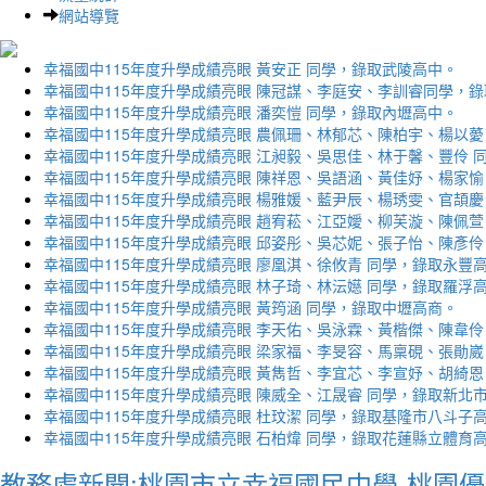
網站導覽
幸福國中115年度升學成績亮眼 黃安正 同學，錄取武陵高中。
幸福國中115年度升學成績亮眼 陳冠謀、李庭安、李訓睿同學，
幸福國中115年度升學成績亮眼 潘奕愷 同學，錄取內壢高中。
幸福國中115年度升學成績亮眼 農佩珊、林郁芯、陳柏宇、楊以薆
幸福國中115年度升學成績亮眼 江昶毅、吳思佳、林于馨、豐伶 
幸福國中115年度升學成績亮眼 陳祥恩、吳語涵、黃佳妤、楊家愉
幸福國中115年度升學成績亮眼 楊雅媛、藍尹辰、楊琇雯、官頡慶
幸福國中115年度升學成績亮眼 趙宥菘、江亞嬡、柳芙漩、陳佩萱
幸福國中115年度升學成績亮眼 邱姿彤、吳芯妮、張子怡、陳彥伶
幸福國中115年度升學成績亮眼 廖凰淇、徐攸青 同學，錄取永豐
幸福國中115年度升學成績亮眼 林子琦、林沄嬨 同學，錄取羅浮
幸福國中115年度升學成績亮眼 黃筠涵 同學，錄取中壢高商。
幸福國中115年度升學成績亮眼 李天佑、吳泳霖、黃楷傑、陳韋伶
幸福國中115年度升學成績亮眼 梁家福、李旻容、馬稟硯、張勛崴
幸福國中115年度升學成績亮眼 黃雋哲、李宜芯、李宣妤、胡綺恩
幸福國中115年度升學成績亮眼 陳威全、江晟睿 同學，錄取新北
幸福國中115年度升學成績亮眼 杜玟潔 同學，錄取基隆市八斗子
幸福國中115年度升學成績亮眼 石柏煒 同學，錄取花蓮縣立體育
教務處新聞:桃園市立幸福國民中學-桃園