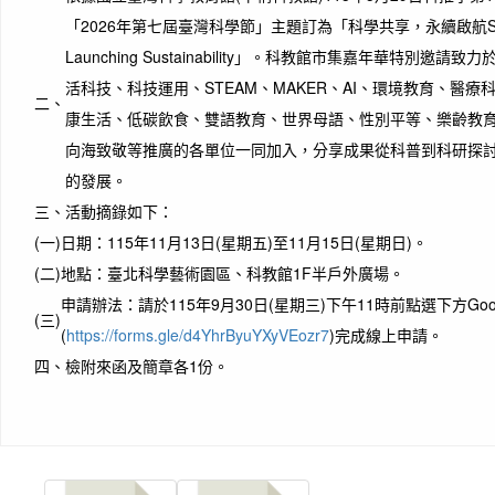
「2026年第七屆臺灣科學節」主題訂為「科學共享，永續啟航Sharin
Launching Sustainability」。科教館市集嘉年華特別邀
活科技、科技運用、STEAM、MAKER、AI、環境教育、醫
二、
康生活、低碳飲食、雙語教育、世界母語、性別平等、樂齡教
向海致敬等推廣的各單位一同加入，分享成果從科普到科研探
的發展。
三、
活動摘錄如下：
(一)
日期：115年11月13日(星期五)至11月15日(星期日)。
(二)
地點：臺北科學藝術園區、科教館1F半戶外廣場。
申請辦法：請於115年9月30日(星期三)下午11時前點選下方Goo
(三)
(
https://forms.gle/d4YhrByuYXyVEozr7
)完成線上申請。
四、
檢附來函及簡章各1份。