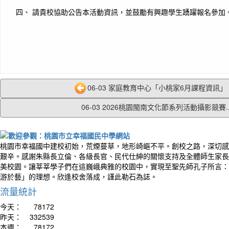
四、 請貴校協助公告本活動資訊，並鼓勵有興趣學生踴躍報名參加
06-03 家庭教育中心「小桃家6月課程資訊」、
06-03 2026桃園閩南文化節系列活動攝影競賽..
桃園市幸福國中建校初始，荒煙蔓草，地形崎嶇不平。創校之路，深切感
艱辛。感謝朱縣長立倫、各級長官、民代仕紳的關懷支持及全體師生家長
美校園。讓莘莘學子們在這巍峨典雅的校園中，實現至聖先師孔子所言：
游於藝」的理想。欣逢校舍落成，謹此勒石為誌。
流量統計
今天：
78172
昨天：
332539
本週：
78172