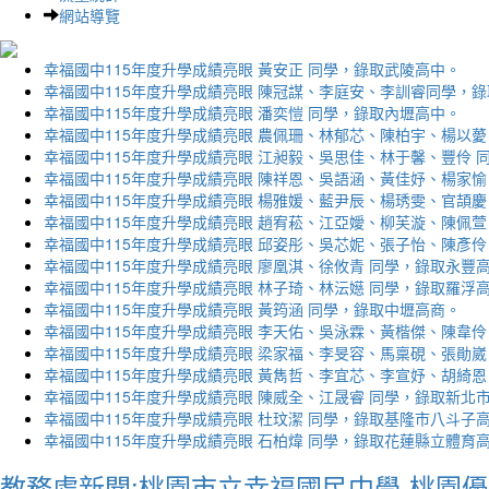
網站導覽
幸福國中115年度升學成績亮眼 黃安正 同學，錄取武陵高中。
幸福國中115年度升學成績亮眼 陳冠謀、李庭安、李訓睿同學，
幸福國中115年度升學成績亮眼 潘奕愷 同學，錄取內壢高中。
幸福國中115年度升學成績亮眼 農佩珊、林郁芯、陳柏宇、楊以薆
幸福國中115年度升學成績亮眼 江昶毅、吳思佳、林于馨、豐伶 
幸福國中115年度升學成績亮眼 陳祥恩、吳語涵、黃佳妤、楊家愉
幸福國中115年度升學成績亮眼 楊雅媛、藍尹辰、楊琇雯、官頡慶
幸福國中115年度升學成績亮眼 趙宥菘、江亞嬡、柳芙漩、陳佩萱
幸福國中115年度升學成績亮眼 邱姿彤、吳芯妮、張子怡、陳彥伶
幸福國中115年度升學成績亮眼 廖凰淇、徐攸青 同學，錄取永豐
幸福國中115年度升學成績亮眼 林子琦、林沄嬨 同學，錄取羅浮
幸福國中115年度升學成績亮眼 黃筠涵 同學，錄取中壢高商。
幸福國中115年度升學成績亮眼 李天佑、吳泳霖、黃楷傑、陳韋伶
幸福國中115年度升學成績亮眼 梁家福、李旻容、馬稟硯、張勛崴
幸福國中115年度升學成績亮眼 黃雋哲、李宜芯、李宣妤、胡綺恩
幸福國中115年度升學成績亮眼 陳威全、江晟睿 同學，錄取新北
幸福國中115年度升學成績亮眼 杜玟潔 同學，錄取基隆市八斗子
幸福國中115年度升學成績亮眼 石柏煒 同學，錄取花蓮縣立體育
教務處新聞:桃園市立幸福國民中學-桃園