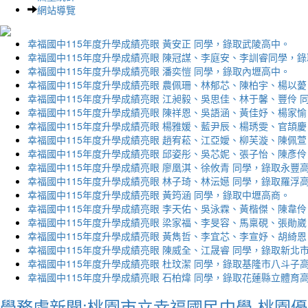
網站導覽
幸福國中115年度升學成績亮眼 黃安正 同學，錄取武陵高中。
幸福國中115年度升學成績亮眼 陳冠謀、李庭安、李訓睿同學，
幸福國中115年度升學成績亮眼 潘奕愷 同學，錄取內壢高中。
幸福國中115年度升學成績亮眼 農佩珊、林郁芯、陳柏宇、楊以薆
幸福國中115年度升學成績亮眼 江昶毅、吳思佳、林于馨、豐伶 
幸福國中115年度升學成績亮眼 陳祥恩、吳語涵、黃佳妤、楊家愉
幸福國中115年度升學成績亮眼 楊雅媛、藍尹辰、楊琇雯、官頡慶
幸福國中115年度升學成績亮眼 趙宥菘、江亞嬡、柳芙漩、陳佩萱
幸福國中115年度升學成績亮眼 邱姿彤、吳芯妮、張子怡、陳彥伶
幸福國中115年度升學成績亮眼 廖凰淇、徐攸青 同學，錄取永豐
幸福國中115年度升學成績亮眼 林子琦、林沄嬨 同學，錄取羅浮
幸福國中115年度升學成績亮眼 黃筠涵 同學，錄取中壢高商。
幸福國中115年度升學成績亮眼 李天佑、吳泳霖、黃楷傑、陳韋伶
幸福國中115年度升學成績亮眼 梁家福、李旻容、馬稟硯、張勛崴
幸福國中115年度升學成績亮眼 黃雋哲、李宜芯、李宣妤、胡綺恩
幸福國中115年度升學成績亮眼 陳威全、江晟睿 同學，錄取新北
幸福國中115年度升學成績亮眼 杜玟潔 同學，錄取基隆市八斗子
幸福國中115年度升學成績亮眼 石柏煒 同學，錄取花蓮縣立體育
學務處新聞:桃園市立幸福國民中學-桃園