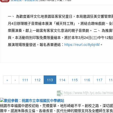
一、 為歡度崙坪文化地景園區客家兒童日，本局邀請狂美交響管樂團於本
月4日辦理親子音樂繪本展演「補天特工隊」，將結合趣味戲劇、全
樂團演奏，獻上一齣富有客家文化意涵的親子音樂劇。 二、 為推
與，本活動特別印製免費限量繪本，將於本年3月24日(三)中午12
展演現場限量發送，報名表單連結：
https://reurl.cc/8ybjnM
。
(current)
«
‹
111
112
113
114
115
116
117
11
https://www.hfjh.tyc.edu.tw/m
桃園市幸福國中建校初始，荒煙蔓草，地形崎嶇不平。創校之路，深切感
艱辛。感謝朱縣長立倫、各級長官、民代仕紳的關懷支持及全體師生家長