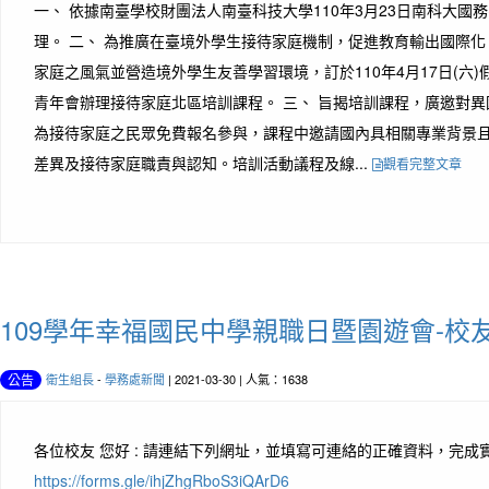
一、 依據南臺學校財團法人南臺科技大學110年3月23日南科大國務字第
理。 二、 為推廣在臺境外學生接待家庭機制，促進教育輸出國際
家庭之風氣並營造境外學生友善學習環境，訂於110年4月17日(六)
青年會辦理接待家庭北區培訓課程。 三、 旨揭培訓課程，廣邀對
為接待家庭之民眾免費報名參與，課程中邀請國內具相關專業背景
差異及接待家庭職責與認知。培訓活動議程及線...
觀看完整文章
109學年幸福國民中學親職日暨園遊會-校
衛生組長
-
學務處新聞
| 2021-03-30 | 人氣：1638
公告
各位校友 您好 : 請連結下列網址，並填寫可連絡的正確資料，完成實
https://forms.gle/ihjZhgRboS3iQArD6