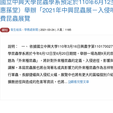
國立中興大學昆蟲學系預定於110年6月12
惠蓀堂）舉辦「2021年中興昆蟲展－入
費昆蟲展覽
衛生組長
-
學務處新聞
| 2021-03-24 | 人氣：1185
轉知
說明： 一、 依據國立中興大學110年3月16日興農字第11017002
學昆蟲學系將於今年6月12日至6月20日期間，舉辦一場為期9天
題為「外來種昆蟲」，將針對外來種昆蟲的定義、入侵途徑、影響
講解。本屆昆蟲展也將台灣著名或具影響力的外來種昆蟲作為吉祥
行軍蟲、長腳捷蟻與入侵紅火蟻，展覽中也將有更大的篇幅個別介
擴散途徑與造成的危害等資訊。也將...
觀看完整文章