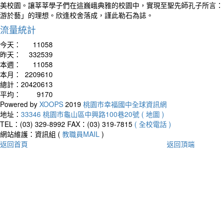
美校園。讓莘莘學子們在這巍峨典雅的校園中，實現至聖先師孔子所言：
游於藝」的理想。欣逢校舍落成，謹此勒石為誌。
流量統計
今天：
11058
昨天：
332539
本週：
11058
本月：
2209610
總計：
20420613
平均：
9170
Powered by
XOOPS
2019
桃園市幸福國中全球資訊網
地址：
33346 桃園市龜山區中興路100巷20號 ( 地圖 )
TEL：(03) 329-8992
FAX：(03) 319-7815
( 全校電話 )
網站維護：資訊組 (
教職員MAIL
)
返回首頁
返回頂端