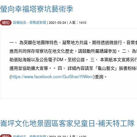
螢向幸福塔寮坑藝術季
設備組長
-
學務處新聞
| 2021-03-24 | 人氣：1410
轉知
一、 為突顯在地團隊特色、凝聚地方共識，期待透過微旅行、音樂
進而共同保存塔寮坑在地文化歷史，請鼓勵所屬踴躍參加。 二、 
助張貼海報以及公告電子DM，至紉公誼。 三、 本案紙本文宣將另
運用並協助擴大宣導。。 四、 詳細內容請至「龜山藝文」臉書粉絲
(
https://www.facebook.com/GuiShanYiWen/
)查詢。
崙坪文化地景園區客家兒童日-補天特工隊
設備組長
-
學務處新聞
| 2021-03-22 | 人氣：1120
轉知