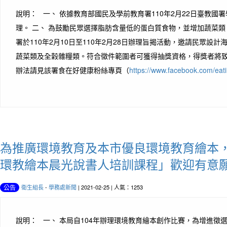
說明： 一、 依據教育部國民及學前教育署110年2月22日臺教國署學字
理。 二、 為鼓勵民眾選擇脂肪含量低的蛋白質食物，並增加蔬菜
署於110年2月10日至110年2月28日辦理旨揭活動，邀請民眾設
蔬菜類及全榖雜糧類。符合徵件範圍者可獲得抽獎資格，得獎者將
辦法請見該署食在好健康粉絲專頁（
https://www.facebook.com/eati
為推廣環境教育及本市優良環境教育繪本
環教繪本晨光說書人培訓課程」歡迎有意
衛生組長
-
學務處新聞
| 2021-02-25 | 人氣：1253
公告
說明： 一、 本局自104年辦理環境教育繪本創作比賽，為增進徵