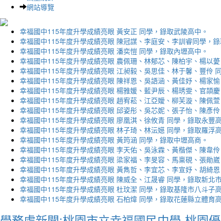
網站導覽
幸福國中115年度升學成績亮眼 黃安正 同學，錄取武陵高中。
幸福國中115年度升學成績亮眼 陳冠謀、李庭安、李訓睿同學，
幸福國中115年度升學成績亮眼 潘奕愷 同學，錄取內壢高中。
幸福國中115年度升學成績亮眼 農佩珊、林郁芯、陳柏宇、楊以薆
幸福國中115年度升學成績亮眼 江昶毅、吳思佳、林于馨、豐伶 
幸福國中115年度升學成績亮眼 陳祥恩、吳語涵、黃佳妤、楊家愉
幸福國中115年度升學成績亮眼 楊雅媛、藍尹辰、楊琇雯、官頡慶
幸福國中115年度升學成績亮眼 趙宥菘、江亞嬡、柳芙漩、陳佩萱
幸福國中115年度升學成績亮眼 邱姿彤、吳芯妮、張子怡、陳彥伶
幸福國中115年度升學成績亮眼 廖凰淇、徐攸青 同學，錄取永豐
幸福國中115年度升學成績亮眼 林子琦、林沄嬨 同學，錄取羅浮
幸福國中115年度升學成績亮眼 黃筠涵 同學，錄取中壢高商。
幸福國中115年度升學成績亮眼 李天佑、吳泳霖、黃楷傑、陳韋伶
幸福國中115年度升學成績亮眼 梁家福、李旻容、馬稟硯、張勛崴
幸福國中115年度升學成績亮眼 黃雋哲、李宜芯、李宣妤、胡綺恩
幸福國中115年度升學成績亮眼 陳威全、江晟睿 同學，錄取新北
幸福國中115年度升學成績亮眼 杜玟潔 同學，錄取基隆市八斗子
幸福國中115年度升學成績亮眼 石柏煒 同學，錄取花蓮縣立體育
學務處新聞:桃園市立幸福國民中學-桃園