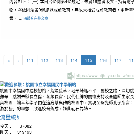
內容如下： (一) 本自治條例第4條規定，未滿18歲者吸食、持有
物，將依同法第9條施以戒菸教育，無故未接受戒菸教育者，處新臺
鍰。 ...
觀看完整文章
(current)
«
‹
111
112
113
114
115
116
117
11
https://www.hfjh.tyc.edu.tw/m
桃園市幸福國中建校初始，荒煙蔓草，地形崎嶇不平。創校之路，深切感
艱辛。感謝朱縣長立倫、各級長官、民代仕紳的關懷支持及全體師生家長
美校園。讓莘莘學子們在這巍峨典雅的校園中，實現至聖先師孔子所言：
游於藝」的理想。欣逢校舍落成，謹此勒石為誌。
流量統計
今天：
37082
昨天：
319493