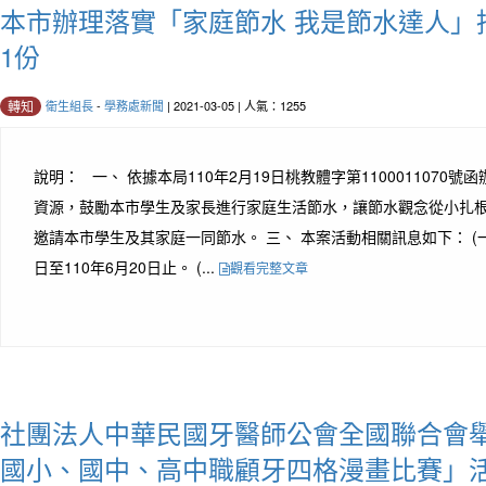
本市辦理落實「家庭節水 我是節水達人」
1份
衛生組長
-
學務處新聞
| 2021-03-05 | 人氣：1255
轉知
說明： 一、 依據本局110年2月19日桃教體字第1100011070號
資源，鼓勵本市學生及家長進行家庭生活節水，讓節水觀念從小扎
邀請本市學生及其家庭一同節水。 三、 本案活動相關訊息如下： (一)
日至110年6月20日止。 (...
觀看完整文章
社團法人中華民國牙醫師公會全國聯合會舉
國小、國中、高中職顧牙四格漫畫比賽」