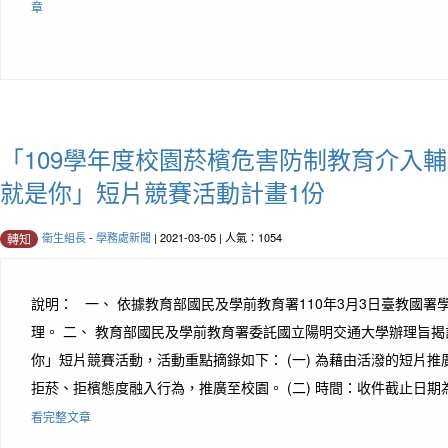
章
「109學年度校園菸檳危害防制教育介入
就是你」短片競賽活動計畫1份
衛生組長
-
學務處新聞
| 2021-03-05 | 人氣：1054
轉知
說明： 一、 依據教育部國民及學前教育署110年3月3日臺教國署學字第
理。 二、 教育部國民及學前教育署委託國立陽明交通大學辦理旨
你」短片競賽活動，活動重點摘錄如下： (一) 為藉由活潑的短片
拒菸、拒檳態度融入行為，推廣至校園。 (二) 時間：收件截止日期為11
看完整文章