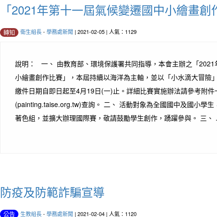
「2021年第十一屆氣候變遷國中小繪畫創
衛生組長
-
學務處新聞
| 2021-02-05 | 人氣：1129
轉知
說明： 一、 由教育部、環境保護署共同指導，本會主辦之「202
小繪畫創作比賽」，本屆持續以海洋為主軸，並以「小水滴大冒險
繳件日期自即日起至4月19日(一)止。詳細比賽實施辦法請參考附
(painting.taise.org.tw)查詢。 二、 活動對象為全國國中及
著色組，並擴大辦理國際賽，敬請鼓勵學生創作，踴躍參與。 三、 .
防疫及防範詐騙宣導
生教組長
-
學務處新聞
| 2021-02-04 | 人氣：1120
公告