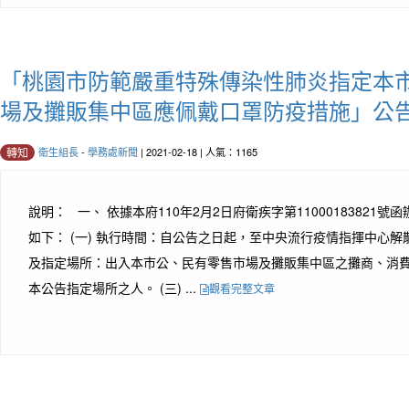
「桃園市防範嚴重特殊傳染性肺炎指定本
場及攤販集中區應佩戴口罩防疫措施」公
衛生組長
-
學務處新聞
| 2021-02-18 | 人氣：1165
轉知
說明： 一、 依據本府110年2月2日府衛疾字第11000183821號
如下： (一) 執行時間：自公告之日起，至中央流行疫情指揮中心解散
及指定場所：出入本市公、民有零售市場及攤販集中區之攤商、消
本公告指定場所之人。 (三) ...
觀看完整文章