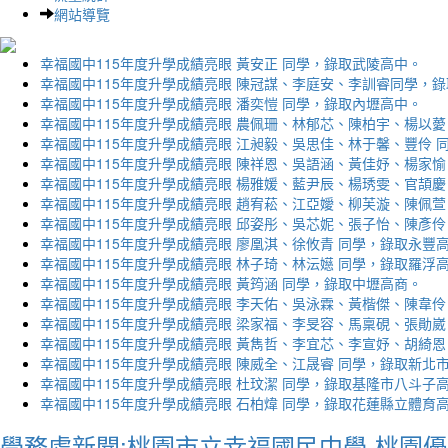
網站導覽
幸福國中115年度升學成績亮眼 黃安正 同學，錄取武陵高中。
幸福國中115年度升學成績亮眼 陳冠謀、李庭安、李訓睿同學，
幸福國中115年度升學成績亮眼 潘奕愷 同學，錄取內壢高中。
幸福國中115年度升學成績亮眼 農佩珊、林郁芯、陳柏宇、楊以薆
幸福國中115年度升學成績亮眼 江昶毅、吳思佳、林于馨、豐伶 
幸福國中115年度升學成績亮眼 陳祥恩、吳語涵、黃佳妤、楊家愉
幸福國中115年度升學成績亮眼 楊雅媛、藍尹辰、楊琇雯、官頡慶
幸福國中115年度升學成績亮眼 趙宥菘、江亞嬡、柳芙漩、陳佩萱
幸福國中115年度升學成績亮眼 邱姿彤、吳芯妮、張子怡、陳彥伶
幸福國中115年度升學成績亮眼 廖凰淇、徐攸青 同學，錄取永豐
幸福國中115年度升學成績亮眼 林子琦、林沄嬨 同學，錄取羅浮
幸福國中115年度升學成績亮眼 黃筠涵 同學，錄取中壢高商。
幸福國中115年度升學成績亮眼 李天佑、吳泳霖、黃楷傑、陳韋伶
幸福國中115年度升學成績亮眼 梁家福、李旻容、馬稟硯、張勛崴
幸福國中115年度升學成績亮眼 黃雋哲、李宜芯、李宣妤、胡綺恩
幸福國中115年度升學成績亮眼 陳威全、江晟睿 同學，錄取新北
幸福國中115年度升學成績亮眼 杜玟潔 同學，錄取基隆市八斗子
幸福國中115年度升學成績亮眼 石柏煒 同學，錄取花蓮縣立體育
學務處新聞:桃園市立幸福國民中學-桃園