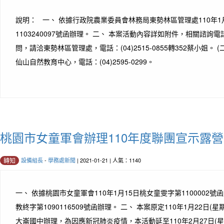
說明： 一、 依據行政院農業委員會林務局東勢林區管理處110年1
1103240097號函辦理。 二、 本案活動內容詳如附件，相關諮詢電
問，請洽東勢林區管理處，電話：(04)2515-0855轉352蔡小姐。 
仙山自然教育中心，電話：(04)2595-0299。
桃園市女童軍會辦理110年度聯團宣示露
設備組長
-
學務處新聞
| 2021-01-21 | 人氣：1140
轉知
一、 依據桃園市女童軍會110年1月15日桃女童雯字第1100002號函
教終字第1090116509號函辦理。 二、 本案原定110年1月22日(星
大崙國中辦理，為因應新冠肺炎疫情，本活動延至110年2月27日(星期