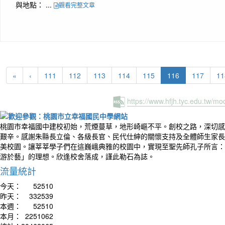
與地點： ...
觀看完整文章
(current)
«
‹
111
112
113
114
115
116
117
11
https://www.hfjh.tyc.edu.tw/m
桃園市幸福國中建校初始，荒煙蔓草，地形崎嶇不平。創校之路，深切感
艱辛。感謝朱縣長立倫、各級長官、民代仕紳的關懷支持及全體師生家長
美校園。讓莘莘學子們在這巍峨典雅的校園中，實現至聖先師孔子所言：
游於藝」的理想。欣逢校舍落成，謹此勒石為誌。
流量統計
今天：
52510
昨天：
332539
本週：
52510
本月：
2251062