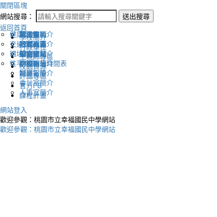
關閉區塊
網站搜尋：
送出搜尋
返回首頁
健康促進
認識幸福
校長室簡介
新生專區
電子報
學校簡介
交通安全
地理位置
教務處簡介
升學專區
下載列表
行政單位
環境教育
英文網站
學務處簡介
圖書館藏
生親師專區
性平教育
幸福相簿
總務處簡介
學校作息時間表
校園資源
媒體報導
輔導室簡介
評鑑專區
會計室簡介
官方FB
人事室簡介
課程計畫
網站登入
歡迎參觀：桃園市立幸福國民中學網站
歡迎參觀：桃園市立幸福國民中學網站