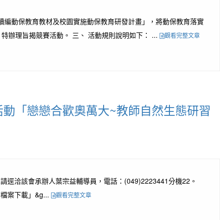
辦理「續編動保教育教材及校園實施動保教育研發計畫」，將動保教育落實
理旨揭競賽活動。 三、 活動規則說明如下： ...
觀看完整文章
活動「戀戀合歡奧萬大~教師自然生態研習
逕洽該會承辦人葉宗益輔導員，電話：(049)2223441分機22。
案下載」&g...
觀看完整文章