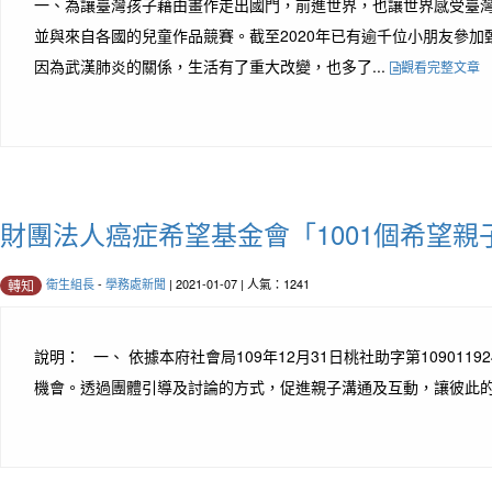
一、為讓臺灣孩子藉由畫作走出國門，前進世界，也讓世界感受臺灣
並與來自各國的兒童作品競賽。截至2020年已有逾千位小朋友參加甄選
因為武漢肺炎的關係，生活有了重大改變，也多了...
觀看完整文章
財團法人癌症希望基金會「1001個希望親
衛生組長
-
學務處新聞
| 2021-01-07 | 人氣：1241
轉知
說明： 一、 依據本府社會局109年12月31日桃社助字第109
機會。透過團體引導及討論的方式，促進親子溝通及互動，讓彼此的「愛