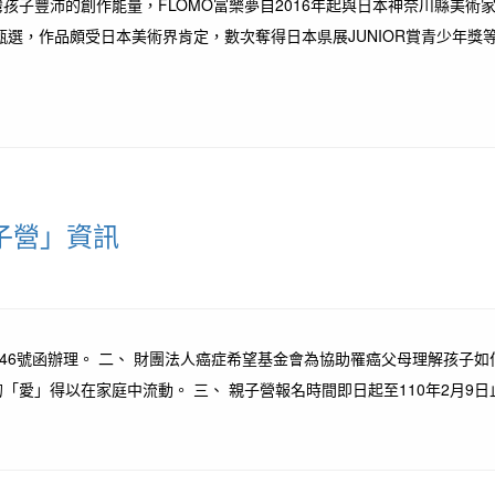
孩子豐沛的創作能量，FLOMO富樂夢自2016年起與日本神奈川縣美
，作品頗受日本美術界肯定，數次奪得日本県展JUNIOR賞青少年獎等殊榮。 
子營」資訊
0119246號函辦理。 二、 財團法人癌症希望基金會為協助罹癌父母理解
」得以在家庭中流動。 三、 親子營報名時間即日起至110年2月9日止，