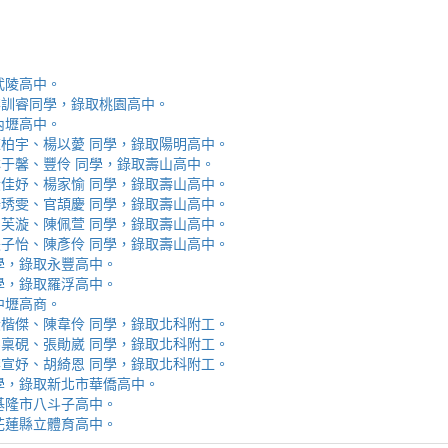
取武陵高中。
安、李訓睿同學，錄取桃園高中。
取內壢高中。
芯、陳柏宇、楊以薆 同學，錄取陽明高中。
佳、林于馨、豐伶 同學，錄取壽山高中。
涵、黃佳妤、楊家愉 同學，錄取壽山高中。
辰、楊琇雯、官頡慶 同學，錄取壽山高中。
嬡、柳芙漩、陳佩萱 同學，錄取壽山高中。
妮、張子怡、陳彥伶 同學，錄取壽山高中。
 同學，錄取永豐高中。
 同學，錄取羅浮高中。
取中壢高商。
霖、黃楷傑、陳韋伶 同學，錄取北科附工。
容、馬稟硯、張勛崴 同學，錄取北科附工。
芯、李宣妤、胡綺恩 同學，錄取北科附工。
睿 同學，錄取新北市華僑高中。
錄取基隆市八斗子高中。
錄取花蓮縣立體育高中。