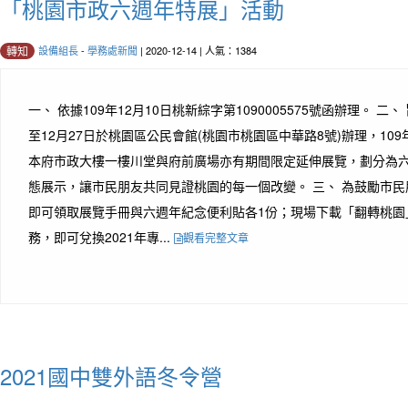
「桃園市政六週年特展」活動
設備組長
-
學務處新聞
| 2020-12-14 | 人氣：1384
轉知
一、 依據109年12月10日桃新綜字第1090005575號函辦理。 二、
至12月27日於桃園區公民會館(桃園市桃園區中華路8號)辦理，109年
本府市政大樓一樓川堂與府前廣場亦有期間限定延伸展覽，劃分為
態展示，讓市民朋友共同見證桃園的每一個改變。 三、 為鼓勵市
即可領取展覽手冊與六週年紀念便利貼各1份；現場下載「翻轉桃園」
務，即可兌換2021年專...
觀看完整文章
2021國中雙外語冬令營