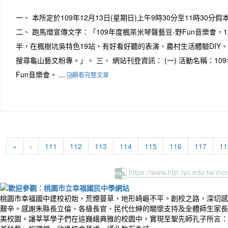
一、 本所定於109年12月13日(星期日)上午9時30分至11時30
二、 跑馬燈宣傳文字：「109年度楓茶米琴聲藝豆-野Fun音樂會，1
半，在楓樹坑吳特色19站，有好看好聽的表演、農村生活體驗DIY
搜尋龜山藝文粉專。」。 三、 網站刊登資訊： (一) 活動名稱：10
Fun音樂會。 ...
觀看完整文章
«
‹
111
112
113
114
115
116
117
11
https://www.hfjh.tyc.edu.tw/m
桃園市幸福國中建校初始，荒煙蔓草，地形崎嶇不平。創校之路，深切感
艱辛。感謝朱縣長立倫、各級長官、民代仕紳的關懷支持及全體師生家長
美校園。讓莘莘學子們在這巍峨典雅的校園中，實現至聖先師孔子所言：