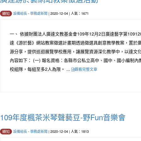
設備組長
-
學務處新聞
| 2020-12-04 | 人氣：1671
轉知
一、 依據財團法人廣達文教基金會109年12月2日廣達藝字第109120
達《游於藝》網站教案徵選計畫期透過徵選具創意教學教案，置於
源分享，提供巡迴展覽學校應用，讓展覽資源深化教學中，以達文化
內容如下： (一) 報名資格：各縣市公私立高中、國中、國小編制
校組隊，每組至多2人為限。 ...
觀看完整文章
109年度楓茶米琴聲藝豆-野Fun音樂會
設備組長
-
學務處新聞
| 2020-12-04 | 人氣：1813
轉知