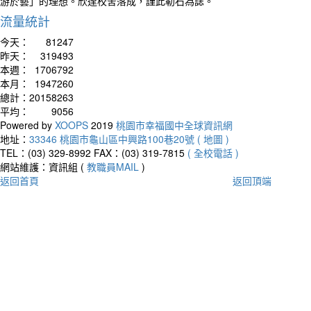
游於藝」的理想。欣逢校舍落成，謹此勒石為誌。
流量統計
今天：
81247
昨天：
319493
本週：
1706792
本月：
1947260
總計：
20158263
平均：
9056
Powered by
XOOPS
2019
桃園市幸福國中全球資訊網
地址：
33346 桃園市龜山區中興路100巷20號 ( 地圖 )
TEL：(03) 329-8992
FAX：(03) 319-7815
( 全校電話 )
網站維護：資訊組 (
教職員MAIL
)
返回首頁
返回頂端