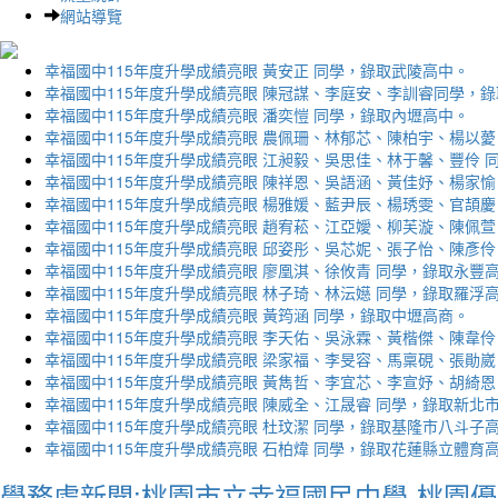
網站導覽
幸福國中115年度升學成績亮眼 黃安正 同學，錄取武陵高中。
幸福國中115年度升學成績亮眼 陳冠謀、李庭安、李訓睿同學，
幸福國中115年度升學成績亮眼 潘奕愷 同學，錄取內壢高中。
幸福國中115年度升學成績亮眼 農佩珊、林郁芯、陳柏宇、楊以薆
幸福國中115年度升學成績亮眼 江昶毅、吳思佳、林于馨、豐伶 
幸福國中115年度升學成績亮眼 陳祥恩、吳語涵、黃佳妤、楊家愉
幸福國中115年度升學成績亮眼 楊雅媛、藍尹辰、楊琇雯、官頡慶
幸福國中115年度升學成績亮眼 趙宥菘、江亞嬡、柳芙漩、陳佩萱
幸福國中115年度升學成績亮眼 邱姿彤、吳芯妮、張子怡、陳彥伶
幸福國中115年度升學成績亮眼 廖凰淇、徐攸青 同學，錄取永豐
幸福國中115年度升學成績亮眼 林子琦、林沄嬨 同學，錄取羅浮
幸福國中115年度升學成績亮眼 黃筠涵 同學，錄取中壢高商。
幸福國中115年度升學成績亮眼 李天佑、吳泳霖、黃楷傑、陳韋伶
幸福國中115年度升學成績亮眼 梁家福、李旻容、馬稟硯、張勛崴
幸福國中115年度升學成績亮眼 黃雋哲、李宜芯、李宣妤、胡綺恩
幸福國中115年度升學成績亮眼 陳威全、江晟睿 同學，錄取新北
幸福國中115年度升學成績亮眼 杜玟潔 同學，錄取基隆市八斗子
幸福國中115年度升學成績亮眼 石柏煒 同學，錄取花蓮縣立體育
學務處新聞:桃園市立幸福國民中學-桃園