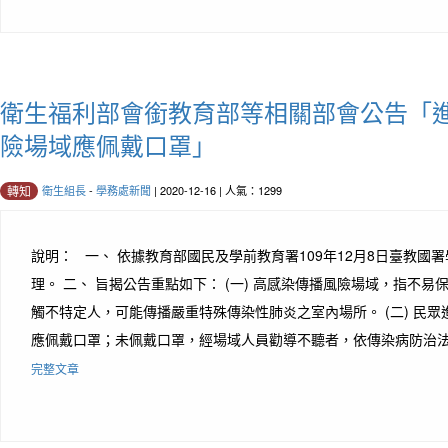
衛生福利部會銜教育部等相關部會公告「
險場域應佩戴口罩」
衛生組長
-
學務處新聞
| 2020-12-16 | 人氣：1299
轉知
說明： 一、 依據教育部國民及學前教育署109年12月8日臺教國署學字
理。 二、 旨揭公告重點如下： (一) 高感染傳播風險場域，指不
觸不特定人，可能傳播嚴重特殊傳染性肺炎之室內場所。 (二) 民
應佩戴口罩；未佩戴口罩，經場域人員勸導不聽者，依傳染病防治法第7
完整文章