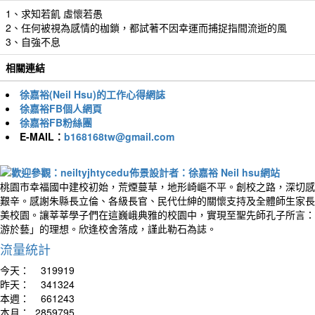
1、求知若飢 虛懷若愚
2、任何被視為感情的枷鎖，都試著不因幸運而捕捉指間流逝的風
3、自強不息
相關連結
徐嘉裕(Neil Hsu)的工作心得網誌
徐嘉裕FB個人網頁
徐嘉裕FB粉絲團
E-MAIL：
b168168tw@gmail.com
桃園市幸福國中建校初始，荒煙蔓草，地形崎嶇不平。創校之路，深切感
艱辛。感謝朱縣長立倫、各級長官、民代仕紳的關懷支持及全體師生家長
美校園。讓莘莘學子們在這巍峨典雅的校園中，實現至聖先師孔子所言：
游於藝」的理想。欣逢校舍落成，謹此勒石為誌。
流量統計
今天：
319919
昨天：
341324
本週：
661243
本月：
2859795