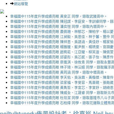
網站導覽
幸福國中115年度升學成績亮眼 黃安正 同學，錄取武陵高中。
幸福國中115年度升學成績亮眼 陳冠謀、李庭安、李訓睿同學，
幸福國中115年度升學成績亮眼 潘奕愷 同學，錄取內壢高中。
幸福國中115年度升學成績亮眼 農佩珊、林郁芯、陳柏宇、楊以薆
幸福國中115年度升學成績亮眼 江昶毅、吳思佳、林于馨、豐伶 
幸福國中115年度升學成績亮眼 陳祥恩、吳語涵、黃佳妤、楊家愉
幸福國中115年度升學成績亮眼 楊雅媛、藍尹辰、楊琇雯、官頡慶
幸福國中115年度升學成績亮眼 趙宥菘、江亞嬡、柳芙漩、陳佩萱
幸福國中115年度升學成績亮眼 邱姿彤、吳芯妮、張子怡、陳彥伶
幸福國中115年度升學成績亮眼 廖凰淇、徐攸青 同學，錄取永豐
幸福國中115年度升學成績亮眼 林子琦、林沄嬨 同學，錄取羅浮
幸福國中115年度升學成績亮眼 黃筠涵 同學，錄取中壢高商。
幸福國中115年度升學成績亮眼 李天佑、吳泳霖、黃楷傑、陳韋伶
幸福國中115年度升學成績亮眼 梁家福、李旻容、馬稟硯、張勛崴
幸福國中115年度升學成績亮眼 黃雋哲、李宜芯、李宣妤、胡綺恩
幸福國中115年度升學成績亮眼 陳威全、江晟睿 同學，錄取新北
幸福國中115年度升學成績亮眼 杜玟潔 同學，錄取基隆市八斗子
幸福國中115年度升學成績亮眼 石柏煒 同學，錄取花蓮縣立體育
neiltyjhtycedu佈景設計者：徐嘉裕 Neil hs