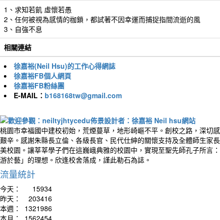
1、求知若飢 虛懷若愚
2、任何被視為感情的枷鎖，都試著不因幸運而捕捉指間流逝的風
3、自強不息
相關連結
徐嘉裕(Neil Hsu)的工作心得網誌
徐嘉裕FB個人網頁
徐嘉裕FB粉絲團
E-MAIL：
b168168tw@gmail.com
桃園市幸福國中建校初始，荒煙蔓草，地形崎嶇不平。創校之路，深切感
艱辛。感謝朱縣長立倫、各級長官、民代仕紳的關懷支持及全體師生家長
美校園。讓莘莘學子們在這巍峨典雅的校園中，實現至聖先師孔子所言：
游於藝」的理想。欣逢校舍落成，謹此勒石為誌。
流量統計
今天：
15934
昨天：
203416
本週：
1321986
本月：
1562454