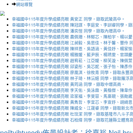
網站導覽
幸福國中115年度升學成績亮眼 黃安正 同學，錄取武陵高中。
幸福國中115年度升學成績亮眼 陳冠謀、李庭安、李訓睿同學，
幸福國中115年度升學成績亮眼 潘奕愷 同學，錄取內壢高中。
幸福國中115年度升學成績亮眼 農佩珊、林郁芯、陳柏宇、楊以薆
幸福國中115年度升學成績亮眼 江昶毅、吳思佳、林于馨、豐伶 
幸福國中115年度升學成績亮眼 陳祥恩、吳語涵、黃佳妤、楊家愉
幸福國中115年度升學成績亮眼 楊雅媛、藍尹辰、楊琇雯、官頡慶
幸福國中115年度升學成績亮眼 趙宥菘、江亞嬡、柳芙漩、陳佩萱
幸福國中115年度升學成績亮眼 邱姿彤、吳芯妮、張子怡、陳彥伶
幸福國中115年度升學成績亮眼 廖凰淇、徐攸青 同學，錄取永豐
幸福國中115年度升學成績亮眼 林子琦、林沄嬨 同學，錄取羅浮
幸福國中115年度升學成績亮眼 黃筠涵 同學，錄取中壢高商。
幸福國中115年度升學成績亮眼 李天佑、吳泳霖、黃楷傑、陳韋伶
幸福國中115年度升學成績亮眼 梁家福、李旻容、馬稟硯、張勛崴
幸福國中115年度升學成績亮眼 黃雋哲、李宜芯、李宣妤、胡綺恩
幸福國中115年度升學成績亮眼 陳威全、江晟睿 同學，錄取新北
幸福國中115年度升學成績亮眼 杜玟潔 同學，錄取基隆市八斗子
幸福國中115年度升學成績亮眼 石柏煒 同學，錄取花蓮縣立體育
neiltyjhtycedu佈景設計者：徐嘉裕 Neil hs