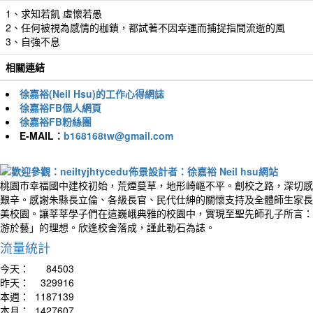
1、求知若飢 虛懷若愚
2、任何被視為感情的枷鎖，都試著不因幸運而捕捉指間流逝的風
3、自強不息
相關連結
徐嘉裕(Neil Hsu)的工作心得網誌
徐嘉裕FB個人網頁
徐嘉裕FB粉絲團
E-MAIL：
b168168tw@gmail.com
桃園市幸福國中建校初始，荒煙蔓草，地形崎嶇不平。創校之路，深切感
艱辛。感謝朱縣長立倫、各級長官、民代仕紳的關懷支持及全體師生家長
美校園。讓莘莘學子們在這巍峨典雅的校園中，實現至聖先師孔子所言：
游於藝」的理想。欣逢校舍落成，謹此勒石為誌。
流量統計
今天：
84503
昨天：
329916
本週：
1187139
本月：
1427607