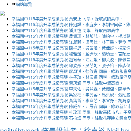
網站導覽
幸福國中115年度升學成績亮眼 黃安正 同學，錄取武陵高中。
幸福國中115年度升學成績亮眼 陳冠謀、李庭安、李訓睿同學，
幸福國中115年度升學成績亮眼 潘奕愷 同學，錄取內壢高中。
幸福國中115年度升學成績亮眼 農佩珊、林郁芯、陳柏宇、楊以薆
幸福國中115年度升學成績亮眼 江昶毅、吳思佳、林于馨、豐伶 
幸福國中115年度升學成績亮眼 陳祥恩、吳語涵、黃佳妤、楊家愉
幸福國中115年度升學成績亮眼 楊雅媛、藍尹辰、楊琇雯、官頡慶
幸福國中115年度升學成績亮眼 趙宥菘、江亞嬡、柳芙漩、陳佩萱
幸福國中115年度升學成績亮眼 邱姿彤、吳芯妮、張子怡、陳彥伶
幸福國中115年度升學成績亮眼 廖凰淇、徐攸青 同學，錄取永豐
幸福國中115年度升學成績亮眼 林子琦、林沄嬨 同學，錄取羅浮
幸福國中115年度升學成績亮眼 黃筠涵 同學，錄取中壢高商。
幸福國中115年度升學成績亮眼 李天佑、吳泳霖、黃楷傑、陳韋伶
幸福國中115年度升學成績亮眼 梁家福、李旻容、馬稟硯、張勛崴
幸福國中115年度升學成績亮眼 黃雋哲、李宜芯、李宣妤、胡綺恩
幸福國中115年度升學成績亮眼 陳威全、江晟睿 同學，錄取新北
幸福國中115年度升學成績亮眼 杜玟潔 同學，錄取基隆市八斗子
幸福國中115年度升學成績亮眼 石柏煒 同學，錄取花蓮縣立體育
neiltyjhtycedu佈景設計者：徐嘉裕 Neil hs