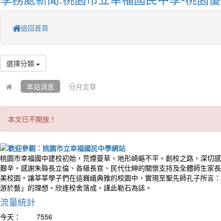
返回首頁
選擇分類
本站消息
分月文章
本文已不開放！
桃園市幸福國中建校初始，荒煙蔓草，地形崎嶇不平。創校之路，深切感
艱辛。感謝朱縣長立倫、各級長官、民代仕紳的關懷支持及全體師生家長
美校園。讓莘莘學子們在這巍峨典雅的校園中，實現至聖先師孔子所言：
游於藝」的理想。欣逢校舍落成，謹此勒石為誌。
流量統計
今天：
7556