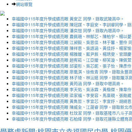
網站導覽
幸福國中115年度升學成績亮眼 黃安正 同學，錄取武陵高中。
幸福國中115年度升學成績亮眼 陳冠謀、李庭安、李訓睿同學，
幸福國中115年度升學成績亮眼 潘奕愷 同學，錄取內壢高中。
幸福國中115年度升學成績亮眼 農佩珊、林郁芯、陳柏宇、楊以薆
幸福國中115年度升學成績亮眼 江昶毅、吳思佳、林于馨、豐伶 
幸福國中115年度升學成績亮眼 陳祥恩、吳語涵、黃佳妤、楊家愉
幸福國中115年度升學成績亮眼 楊雅媛、藍尹辰、楊琇雯、官頡慶
幸福國中115年度升學成績亮眼 趙宥菘、江亞嬡、柳芙漩、陳佩萱
幸福國中115年度升學成績亮眼 邱姿彤、吳芯妮、張子怡、陳彥伶
幸福國中115年度升學成績亮眼 廖凰淇、徐攸青 同學，錄取永豐
幸福國中115年度升學成績亮眼 林子琦、林沄嬨 同學，錄取羅浮
幸福國中115年度升學成績亮眼 黃筠涵 同學，錄取中壢高商。
幸福國中115年度升學成績亮眼 李天佑、吳泳霖、黃楷傑、陳韋伶
幸福國中115年度升學成績亮眼 梁家福、李旻容、馬稟硯、張勛崴
幸福國中115年度升學成績亮眼 黃雋哲、李宜芯、李宣妤、胡綺恩
幸福國中115年度升學成績亮眼 陳威全、江晟睿 同學，錄取新北
幸福國中115年度升學成績亮眼 杜玟潔 同學，錄取基隆市八斗子
幸福國中115年度升學成績亮眼 石柏煒 同學，錄取花蓮縣立體育
學務處新聞:桃園市立幸福國民中學-桃園