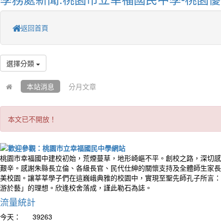
返回首頁
選擇分類
本站消息
分月文章
本文已不開放！
桃園市幸福國中建校初始，荒煙蔓草，地形崎嶇不平。創校之路，深切感
艱辛。感謝朱縣長立倫、各級長官、民代仕紳的關懷支持及全體師生家長
美校園。讓莘莘學子們在這巍峨典雅的校園中，實現至聖先師孔子所言：
游於藝」的理想。欣逢校舍落成，謹此勒石為誌。
流量統計
今天：
39263