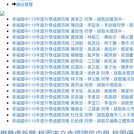
網站導覽
幸福國中115年度升學成績亮眼 黃安正 同學，錄取武陵高中。
幸福國中115年度升學成績亮眼 陳冠謀、李庭安、李訓睿同學，
幸福國中115年度升學成績亮眼 潘奕愷 同學，錄取內壢高中。
幸福國中115年度升學成績亮眼 農佩珊、林郁芯、陳柏宇、楊以薆
幸福國中115年度升學成績亮眼 江昶毅、吳思佳、林于馨、豐伶 
幸福國中115年度升學成績亮眼 陳祥恩、吳語涵、黃佳妤、楊家愉
幸福國中115年度升學成績亮眼 楊雅媛、藍尹辰、楊琇雯、官頡慶
幸福國中115年度升學成績亮眼 趙宥菘、江亞嬡、柳芙漩、陳佩萱
幸福國中115年度升學成績亮眼 邱姿彤、吳芯妮、張子怡、陳彥伶
幸福國中115年度升學成績亮眼 廖凰淇、徐攸青 同學，錄取永豐
幸福國中115年度升學成績亮眼 林子琦、林沄嬨 同學，錄取羅浮
幸福國中115年度升學成績亮眼 黃筠涵 同學，錄取中壢高商。
幸福國中115年度升學成績亮眼 李天佑、吳泳霖、黃楷傑、陳韋伶
幸福國中115年度升學成績亮眼 梁家福、李旻容、馬稟硯、張勛崴
幸福國中115年度升學成績亮眼 黃雋哲、李宜芯、李宣妤、胡綺恩
幸福國中115年度升學成績亮眼 陳威全、江晟睿 同學，錄取新北
幸福國中115年度升學成績亮眼 杜玟潔 同學，錄取基隆市八斗子
幸福國中115年度升學成績亮眼 石柏煒 同學，錄取花蓮縣立體育
學務處新聞:桃園市立幸福國民中學-桃園