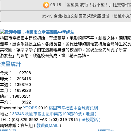
05-18 「金塑獎-我行！我不塑！」比賽徵件簡
05-19 台北松山文創園區5號倉庫舉辦「櫻桃小丸子.
桃園市幸福國中建校初始，荒煙蔓草，地形崎嶇不平。創校之路，深切感
艱辛。感謝朱縣長立倫、各級長官、民代仕紳的關懷支持及全體師生家長
美校園。讓莘莘學子們在這巍峨典雅的校園中，實現至聖先師孔子所言：
游於藝」的理想。欣逢校舍落成，謹此勒石為誌。
流量統計
今天：
92708
昨天：
203416
本週：
1398760
本月：
1639228
總計：
19850231
平均：
8922
Powered by
XOOPS
2019
桃園市幸福國中全球資訊網
地址：
33346 桃園市龜山區中興路100巷20號 ( 地圖 )
TEL：(03) 329-8992
FAX：(03) 319-7815
( 全校電話 )
網站維護：資訊組 (
教職員MAIL
)