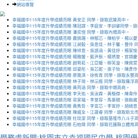
網站導覽
幸福國中115年度升學成績亮眼 黃安正 同學，錄取武陵高中。
幸福國中115年度升學成績亮眼 陳冠謀、李庭安、李訓睿同學，
幸福國中115年度升學成績亮眼 潘奕愷 同學，錄取內壢高中。
幸福國中115年度升學成績亮眼 農佩珊、林郁芯、陳柏宇、楊以薆
幸福國中115年度升學成績亮眼 江昶毅、吳思佳、林于馨、豐伶 
幸福國中115年度升學成績亮眼 陳祥恩、吳語涵、黃佳妤、楊家愉
幸福國中115年度升學成績亮眼 楊雅媛、藍尹辰、楊琇雯、官頡慶
幸福國中115年度升學成績亮眼 趙宥菘、江亞嬡、柳芙漩、陳佩萱
幸福國中115年度升學成績亮眼 邱姿彤、吳芯妮、張子怡、陳彥伶
幸福國中115年度升學成績亮眼 廖凰淇、徐攸青 同學，錄取永豐
幸福國中115年度升學成績亮眼 林子琦、林沄嬨 同學，錄取羅浮
幸福國中115年度升學成績亮眼 黃筠涵 同學，錄取中壢高商。
幸福國中115年度升學成績亮眼 李天佑、吳泳霖、黃楷傑、陳韋伶
幸福國中115年度升學成績亮眼 梁家福、李旻容、馬稟硯、張勛崴
幸福國中115年度升學成績亮眼 黃雋哲、李宜芯、李宣妤、胡綺恩
幸福國中115年度升學成績亮眼 陳威全、江晟睿 同學，錄取新北
幸福國中115年度升學成績亮眼 杜玟潔 同學，錄取基隆市八斗子
幸福國中115年度升學成績亮眼 石柏煒 同學，錄取花蓮縣立體育
學務處新聞:桃園市立幸福國民中學-桃園