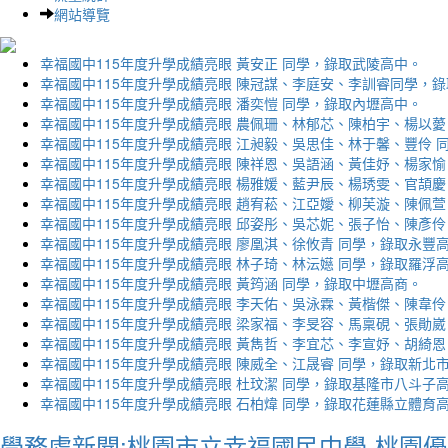
網站導覽
幸福國中115年度升學成績亮眼 黃安正 同學，錄取武陵高中。
幸福國中115年度升學成績亮眼 陳冠謀、李庭安、李訓睿同學，
幸福國中115年度升學成績亮眼 潘奕愷 同學，錄取內壢高中。
幸福國中115年度升學成績亮眼 農佩珊、林郁芯、陳柏宇、楊以薆
幸福國中115年度升學成績亮眼 江昶毅、吳思佳、林于馨、豐伶 
幸福國中115年度升學成績亮眼 陳祥恩、吳語涵、黃佳妤、楊家愉
幸福國中115年度升學成績亮眼 楊雅媛、藍尹辰、楊琇雯、官頡慶
幸福國中115年度升學成績亮眼 趙宥菘、江亞嬡、柳芙漩、陳佩萱
幸福國中115年度升學成績亮眼 邱姿彤、吳芯妮、張子怡、陳彥伶
幸福國中115年度升學成績亮眼 廖凰淇、徐攸青 同學，錄取永豐
幸福國中115年度升學成績亮眼 林子琦、林沄嬨 同學，錄取羅浮
幸福國中115年度升學成績亮眼 黃筠涵 同學，錄取中壢高商。
幸福國中115年度升學成績亮眼 李天佑、吳泳霖、黃楷傑、陳韋伶
幸福國中115年度升學成績亮眼 梁家福、李旻容、馬稟硯、張勛崴
幸福國中115年度升學成績亮眼 黃雋哲、李宜芯、李宣妤、胡綺恩
幸福國中115年度升學成績亮眼 陳威全、江晟睿 同學，錄取新北
幸福國中115年度升學成績亮眼 杜玟潔 同學，錄取基隆市八斗子
幸福國中115年度升學成績亮眼 石柏煒 同學，錄取花蓮縣立體育
學務處新聞:桃園市立幸福國民中學-桃園