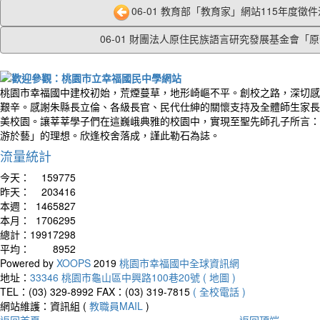
06-01 教育部「教育家」網站115年度徵件活
06-01 財團法人原住民族語言研究發展基金會「原住
桃園市幸福國中建校初始，荒煙蔓草，地形崎嶇不平。創校之路，深切感
艱辛。感謝朱縣長立倫、各級長官、民代仕紳的關懷支持及全體師生家長
美校園。讓莘莘學子們在這巍峨典雅的校園中，實現至聖先師孔子所言：
游於藝」的理想。欣逢校舍落成，謹此勒石為誌。
流量統計
今天：
159775
昨天：
203416
本週：
1465827
本月：
1706295
總計：
19917298
平均：
8952
Powered by
XOOPS
2019
桃園市幸福國中全球資訊網
地址：
33346 桃園市龜山區中興路100巷20號 ( 地圖 )
TEL：(03) 329-8992
FAX：(03) 319-7815
( 全校電話 )
網站維護：資訊組 (
教職員MAIL
)