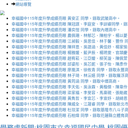
網站導覽
幸福國中115年度升學成績亮眼 黃安正 同學，錄取武陵高中。
幸福國中115年度升學成績亮眼 陳冠謀、李庭安、李訓睿同學，
幸福國中115年度升學成績亮眼 潘奕愷 同學，錄取內壢高中。
幸福國中115年度升學成績亮眼 農佩珊、林郁芯、陳柏宇、楊以薆
幸福國中115年度升學成績亮眼 江昶毅、吳思佳、林于馨、豐伶 
幸福國中115年度升學成績亮眼 陳祥恩、吳語涵、黃佳妤、楊家愉
幸福國中115年度升學成績亮眼 楊雅媛、藍尹辰、楊琇雯、官頡慶
幸福國中115年度升學成績亮眼 趙宥菘、江亞嬡、柳芙漩、陳佩萱
幸福國中115年度升學成績亮眼 邱姿彤、吳芯妮、張子怡、陳彥伶
幸福國中115年度升學成績亮眼 廖凰淇、徐攸青 同學，錄取永豐
幸福國中115年度升學成績亮眼 林子琦、林沄嬨 同學，錄取羅浮
幸福國中115年度升學成績亮眼 黃筠涵 同學，錄取中壢高商。
幸福國中115年度升學成績亮眼 李天佑、吳泳霖、黃楷傑、陳韋伶
幸福國中115年度升學成績亮眼 梁家福、李旻容、馬稟硯、張勛崴
幸福國中115年度升學成績亮眼 黃雋哲、李宜芯、李宣妤、胡綺恩
幸福國中115年度升學成績亮眼 陳威全、江晟睿 同學，錄取新北
幸福國中115年度升學成績亮眼 杜玟潔 同學，錄取基隆市八斗子
幸福國中115年度升學成績亮眼 石柏煒 同學，錄取花蓮縣立體育
學務處新聞:桃園市立幸福國民中學-桃園