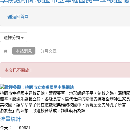
返回首頁
選擇分類
本站消息
分月文章
本文已不開放！
桃園市幸福國中建校初始，荒煙蔓草，地形崎嶇不平。創校之路，深切感
艱辛。感謝朱縣長立倫、各級長官、民代仕紳的關懷支持及全體師生家長
美校園。讓莘莘學子們在這巍峨典雅的校園中，實現至聖先師孔子所言：
游於藝」的理想。欣逢校舍落成，謹此勒石為誌。
流量統計
今天：
199621