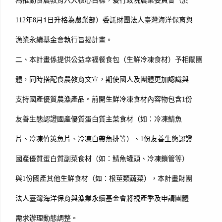
為推動食農教育六大核心目標，爰行政院農業委員會（於
月1日升格為農業部）委託財團法人臺灣海洋保育與
112
年8
漁業永續基金會執行旨揭計畫。
二、本計畫係提供公益幸福餐食包（生鮮冷凍食材）予相關團
體，同時搭配食農教育文宣，期使國人及團體更加認識與
份
支持國產優質農漁產品。前開生鮮冷凍食材內容物包含1
友善生態認證國產優質蛋白質主菜食材（如：冷凍鯖魚
份友善生態認證
片、冷凍竹筴魚片、冷凍白帶魚排等）、1
國產優質蛋白質副菜食材（如：鯖魚罐頭、冷凍鎖管等）
份國產其他生鮮食材（如：根莖類蔬菜），本計畫財團
與1
法人臺灣海洋保育與漁業永續基金會將視產季及申請團體
需求辦理動態調整。