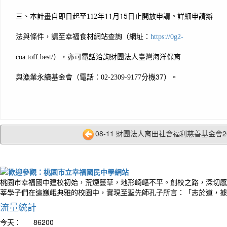
年11月15日止開放申請。詳細申請辦
三、本計畫自即日起至112
法與條件，請至幸福食材網站查詢（網址：
https://0g2-
coa.toff.best/
），亦可電話洽詢財團法人臺灣海洋保育
分機37）。
與漁業永續基金會（電話：02-2309-9177
08-11 財團法人育田社會福利慈善基金會202
桃園市幸福國中建校初始，荒煙蔓草，地形崎嶇不平。創校之路，深切感
莘學子們在這巍峨典雅的校園中，實現至聖先師孔子所言：「志於道，據
流量統計
今天：
86200