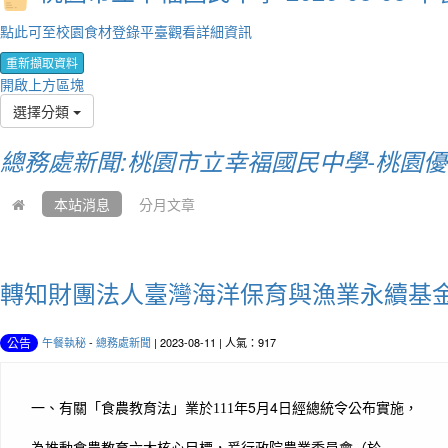
點此可至校園食材登錄平臺觀看詳細資訊
重新擷取資料
開啟上方區塊
選擇分類
總務處新聞:桃園市立幸福國民中學-桃園
本站消息
分月文章
轉知財團法人臺灣海洋保育與漁業永續基金
午餐執秘
-
總務處新聞
| 2023-08-11 | 人氣：917
公告
年5月4日經總統令公布實施，
一、有關「食農教育法」業於111