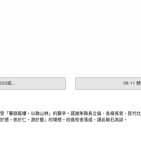
3癌...
08-11
受「篳路藍縷，以啟山林」的艱辛。感謝朱縣長立倫、各級長官、民代仕
於德，依於仁，游於藝」的理想。欣逢校舍落成，謹此勒石為誌。