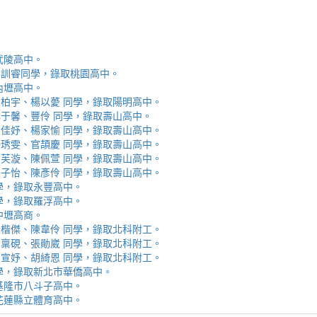
取武陵高中。
安、李訓睿同學，錄取桃園高中。
取內壢高中。
芯、陳柏宇、楊以薆 同學，錄取陽明高中。
佳、林于馨、豐伶 同學，錄取壽山高中。
涵、黃佳妤、楊家愉 同學，錄取壽山高中。
辰、楊琇雯、官頡慶 同學，錄取壽山高中。
嬡、柳芙漩、陳佩萱 同學，錄取壽山高中。
妮、張子怡、陳彥伶 同學，錄取壽山高中。
 同學，錄取永豐高中。
 同學，錄取羅浮高中。
取中壢高商。
霖、黃楷傑、陳韋伶 同學，錄取北科附工。
容、馬稟硯、張勛崴 同學，錄取北科附工。
芯、李宣妤、胡綺恩 同學，錄取北科附工。
睿 同學，錄取新北市華僑高中。
錄取基隆市八斗子高中。
錄取花蓮縣立體育高中。