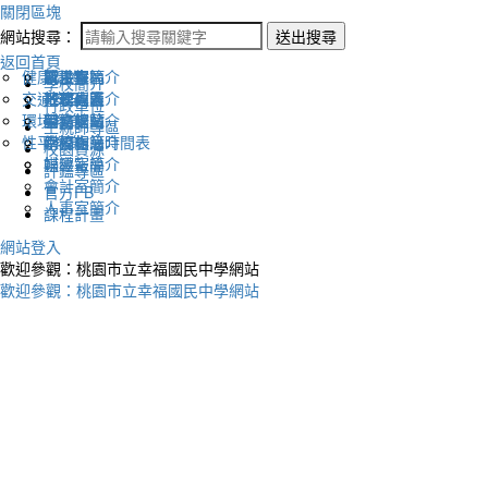
關閉區塊
網站搜尋：
送出搜尋
返回首頁
健康促進
認識幸福
校長室簡介
新生專區
電子報
學校簡介
交通安全
地理位置
教務處簡介
升學專區
下載列表
行政單位
環境教育
英文網站
學務處簡介
圖書館藏
生親師專區
性平教育
幸福相簿
總務處簡介
學校作息時間表
校園資源
媒體報導
輔導室簡介
評鑑專區
會計室簡介
官方FB
人事室簡介
課程計畫
網站登入
歡迎參觀：桃園市立幸福國民中學網站
歡迎參觀：桃園市立幸福國民中學網站