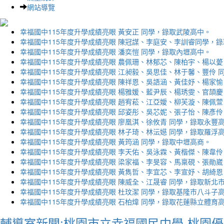
網站導覽
幸福國中115年度升學成績亮眼 黃安正 同學，錄取武陵高中。
幸福國中115年度升學成績亮眼 陳冠謀、李庭安、李訓睿同學，
幸福國中115年度升學成績亮眼 潘奕愷 同學，錄取內壢高中。
幸福國中115年度升學成績亮眼 農佩珊、林郁芯、陳柏宇、楊以薆
幸福國中115年度升學成績亮眼 江昶毅、吳思佳、林于馨、豐伶 
幸福國中115年度升學成績亮眼 陳祥恩、吳語涵、黃佳妤、楊家愉
幸福國中115年度升學成績亮眼 楊雅媛、藍尹辰、楊琇雯、官頡慶
幸福國中115年度升學成績亮眼 趙宥菘、江亞嬡、柳芙漩、陳佩萱
幸福國中115年度升學成績亮眼 邱姿彤、吳芯妮、張子怡、陳彥伶
幸福國中115年度升學成績亮眼 廖凰淇、徐攸青 同學，錄取永豐
幸福國中115年度升學成績亮眼 林子琦、林沄嬨 同學，錄取羅浮
幸福國中115年度升學成績亮眼 黃筠涵 同學，錄取中壢高商。
幸福國中115年度升學成績亮眼 李天佑、吳泳霖、黃楷傑、陳韋伶
幸福國中115年度升學成績亮眼 梁家福、李旻容、馬稟硯、張勛崴
幸福國中115年度升學成績亮眼 黃雋哲、李宜芯、李宣妤、胡綺恩
幸福國中115年度升學成績亮眼 陳威全、江晟睿 同學，錄取新北
幸福國中115年度升學成績亮眼 杜玟潔 同學，錄取基隆市八斗子
幸福國中115年度升學成績亮眼 石柏煒 同學，錄取花蓮縣立體育
輔導室新聞:桃園市立幸福國民中學-桃園