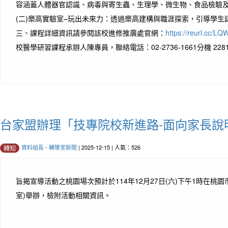
容涵蓋人體器官認識、病毒與寄生蟲、生理學、微生物、食品檢驗
(二)樂高實驗室–玩出未來力：透過樂高建構與職涯探索，引導學生
三、課程詳細資訊請參閱該校進修推廣處官網：
https://reurl.cc/LQ
校醫學研習課程承辦人陳專員，聯絡電話：02-2736-1661分機 228
台家盟辦理「技專院校新進路-面向家長說
資料組長
-
輔導室新聞
| 2025-12-15 | 人氣：526
轉知
旨揭宣導活動之桃園場次預計於114年12月27日(六)下午1時在桃
室)舉辦，檢附活動相關資訊。