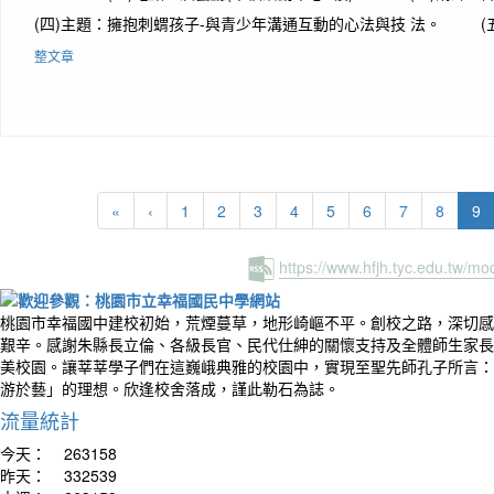
(四)主題：擁抱刺蝟孩子-與青少年溝通互動的心法與技 法。 (五)
整文章
(c
«
‹
1
2
3
4
5
6
7
8
9
https://www.hfjh.tyc.edu.tw/m
桃園市幸福國中建校初始，荒煙蔓草，地形崎嶇不平。創校之路，深切感
艱辛。感謝朱縣長立倫、各級長官、民代仕紳的關懷支持及全體師生家長
美校園。讓莘莘學子們在這巍峨典雅的校園中，實現至聖先師孔子所言：
游於藝」的理想。欣逢校舍落成，謹此勒石為誌。
流量統計
今天：
263158
昨天：
332539