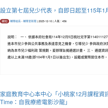
設立第七屆兒少代表，自即日起至115年1
輔導組長
-
輔導室新聞
| 2025-12-10 | 人氣：456
轉知
說明： 一、 依據本府社會局114年12月5日桃社兒字第11401112
進本市兒少參與公共事務及表達意見之機會，引導兒少 參與政府決
納為本市兒少福利政 策規劃，爰辦理旨揭遴選計畫。 三、 遴選資訊如
歲以上未滿18歲(即104年1月1日以後出生)，設籍或實際居住本市，關
家庭教育中心本中心「小桃家12月課程資
Time：自我療癒電影沙龍」