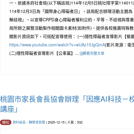
一、依據本府社會局(以下稱該局)114年12月5日桃社障字第114011
114年12月3日為「國際身心障礙者日」，該局配合辦理活動主題為
解歧視」，以宣導CRPD身心障礙者權利公約，平等、不歧視與
局所辦之展覽活動製作相關圖卡素材(如附件)，提供各校推廣特殊教
關影片資訊如下，可搭配宣導使用： (一)隱性障礙者宣導影片【餐
https://www.youtube.com/watch?v=wUAz1tUgQmA
(影片來源：衛
(二)隱性障礙者宣導影片【公車篇】...
觀看完整文章
桃園市家長會長協會辦理「因應AI科技－
講座」
資料組長
-
輔導室新聞
| 2025-12-15 | 人氣：532
轉知