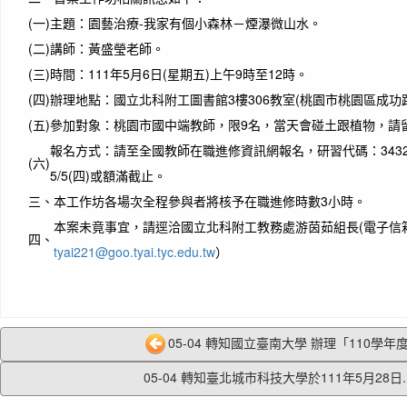
(一)
主題：園藝治療-我家有個小森林－煙瀑微山水。
(二)
講師：黃盛瑩老師。
(三)
時間：111年5月6日(星期五)上午9時至12時。
(四)
辦理地點：國立北科附工圖書館3樓306教室(桃園市桃園區成功路
(五)
參加對象：桃園市國中端教師，限9名，當天會碰土跟植物，請
報名方式：請至全國教師在職進修資訊網報名，研習代碼：343209
(六)
5/5(四)或額滿截止。
三、
本工作坊各場次全程參與者將核予在職進修時數3小時。
本案未竟事宜，請逕洽國立北科附工教務處游茵茹組長(電子信
四、
tyai221@goo.tyai.tyc.edu.tw
）
05-04 轉知國立臺南大學 辦理「110學年度第
05-04 轉知臺北城市科技大學於111年5月28日..