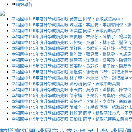
網站導覽
幸福國中115年度升學成績亮眼 黃安正 同學，錄取武陵高中。
幸福國中115年度升學成績亮眼 陳冠謀、李庭安、李訓睿同學，
幸福國中115年度升學成績亮眼 潘奕愷 同學，錄取內壢高中。
幸福國中115年度升學成績亮眼 農佩珊、林郁芯、陳柏宇、楊以薆
幸福國中115年度升學成績亮眼 江昶毅、吳思佳、林于馨、豐伶 
幸福國中115年度升學成績亮眼 陳祥恩、吳語涵、黃佳妤、楊家愉
幸福國中115年度升學成績亮眼 楊雅媛、藍尹辰、楊琇雯、官頡慶
幸福國中115年度升學成績亮眼 趙宥菘、江亞嬡、柳芙漩、陳佩萱
幸福國中115年度升學成績亮眼 邱姿彤、吳芯妮、張子怡、陳彥伶
幸福國中115年度升學成績亮眼 廖凰淇、徐攸青 同學，錄取永豐
幸福國中115年度升學成績亮眼 林子琦、林沄嬨 同學，錄取羅浮
幸福國中115年度升學成績亮眼 黃筠涵 同學，錄取中壢高商。
幸福國中115年度升學成績亮眼 李天佑、吳泳霖、黃楷傑、陳韋伶
幸福國中115年度升學成績亮眼 梁家福、李旻容、馬稟硯、張勛崴
幸福國中115年度升學成績亮眼 黃雋哲、李宜芯、李宣妤、胡綺恩
幸福國中115年度升學成績亮眼 陳威全、江晟睿 同學，錄取新北
幸福國中115年度升學成績亮眼 杜玟潔 同學，錄取基隆市八斗子
幸福國中115年度升學成績亮眼 石柏煒 同學，錄取花蓮縣立體育
輔導室新聞:桃園市立幸福國民中學-桃園