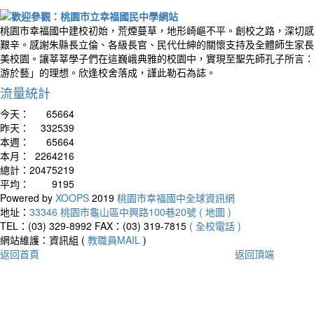
桃園市幸福國中建校初始，荒煙蔓草，地形崎嶇不平。創校之路，深切感
艱辛。感謝朱縣長立倫、各級長官、民代仕紳的關懷支持及全體師生家長
美校園。讓莘莘學子們在這巍峨典雅的校園中，實現至聖先師孔子所言：
游於藝」的理想。欣逢校舍落成，謹此勒石為誌。
流量統計
今天：
65664
昨天：
332539
本週：
65664
本月：
2264216
總計：
20475219
平均：
9195
Powered by
XOOPS
2019
桃園市幸福國中全球資訊網
地址：
33346 桃園市龜山區中興路100巷20號 ( 地圖 )
TEL：(03) 329-8992
FAX：(03) 319-7815
( 全校電話 )
網站維護：資訊組 (
教職員MAIL
)
返回首頁
返回頂端