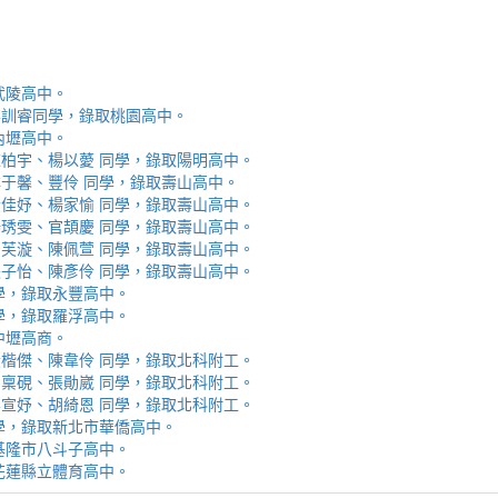
取武陵高中。
安、李訓睿同學，錄取桃園高中。
取內壢高中。
芯、陳柏宇、楊以薆 同學，錄取陽明高中。
佳、林于馨、豐伶 同學，錄取壽山高中。
涵、黃佳妤、楊家愉 同學，錄取壽山高中。
辰、楊琇雯、官頡慶 同學，錄取壽山高中。
嬡、柳芙漩、陳佩萱 同學，錄取壽山高中。
妮、張子怡、陳彥伶 同學，錄取壽山高中。
 同學，錄取永豐高中。
 同學，錄取羅浮高中。
取中壢高商。
霖、黃楷傑、陳韋伶 同學，錄取北科附工。
容、馬稟硯、張勛崴 同學，錄取北科附工。
芯、李宣妤、胡綺恩 同學，錄取北科附工。
睿 同學，錄取新北市華僑高中。
錄取基隆市八斗子高中。
錄取花蓮縣立體育高中。