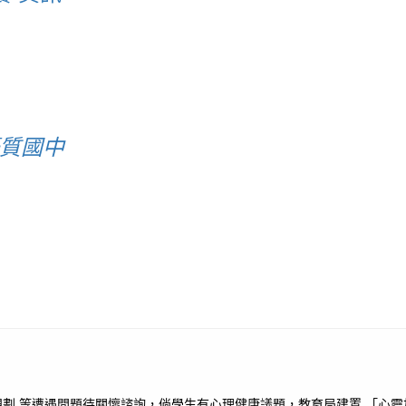
優質國中
劃 等遭遇問題待關懷諮詢，倘學生有心理健康議題，教育局建置 「心靈