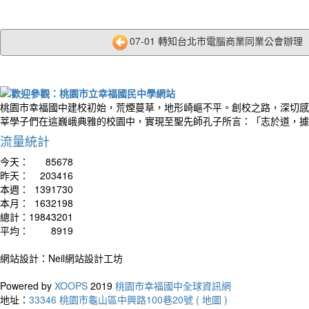
07-01 轉知台北市電腦商業同業公會辦理「20
桃園市幸福國中建校初始，荒煙蔓草，地形崎嶇不平。創校之路，深切感
莘學子們在這巍峨典雅的校園中，實現至聖先師孔子所言：「志於道，據
流量統計
今天：
85678
昨天：
203416
本週：
1391730
本月：
1632198
總計：
19843201
平均：
8919
網站設計：Neil網站設計工坊
Powered by
XOOPS
2019
桃園市幸福國中全球資訊網
地址：
33346 桃園市龜山區中興路100巷20號 ( 地圖 )