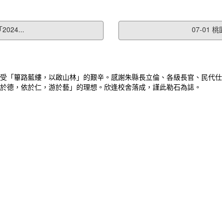
24...
07-01
受「篳路藍縷，以啟山林」的艱辛。感謝朱縣長立倫、各級長官、民代仕
於德，依於仁，游於藝」的理想。欣逢校舍落成，謹此勒石為誌。