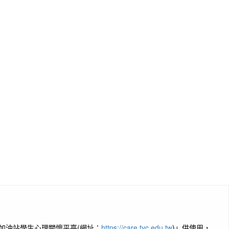
加油站學生心理關懷平臺(網址：
https://care.tyc.edu.tw
)」供使用，