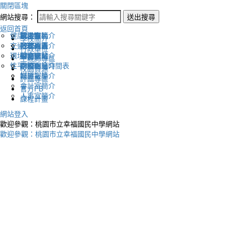
關閉區塊
網站搜尋：
送出搜尋
返回首頁
健康促進
認識幸福
校長室簡介
新生專區
電子報
學校簡介
交通安全
地理位置
教務處簡介
升學專區
下載列表
行政單位
環境教育
英文網站
學務處簡介
圖書館藏
生親師專區
性平教育
幸福相簿
總務處簡介
學校作息時間表
校園資源
媒體報導
輔導室簡介
評鑑專區
會計室簡介
官方FB
人事室簡介
課程計畫
網站登入
歡迎參觀：桃園市立幸福國民中學網站
歡迎參觀：桃園市立幸福國民中學網站