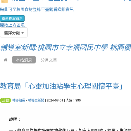
點此可至校園食材登錄平臺觀看詳細資訊
重新擷取資料
開啟上方區塊
選擇分類
輔導室新聞:桃園市立幸福國民中學-桃園
本站消息
分月文章
教育局「心靈加油站學生心理關懷平臺」
輔導組長
-
輔導室新聞
| 2024-07-01 | 人氣：990
活動
說明：
一、教育局為提供學生於放學後時段，如有人際相處、課業、生涯規