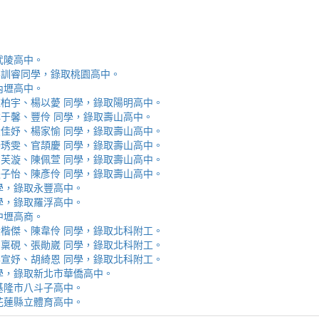
取武陵高中。
安、李訓睿同學，錄取桃園高中。
取內壢高中。
芯、陳柏宇、楊以薆 同學，錄取陽明高中。
佳、林于馨、豐伶 同學，錄取壽山高中。
涵、黃佳妤、楊家愉 同學，錄取壽山高中。
辰、楊琇雯、官頡慶 同學，錄取壽山高中。
嬡、柳芙漩、陳佩萱 同學，錄取壽山高中。
妮、張子怡、陳彥伶 同學，錄取壽山高中。
 同學，錄取永豐高中。
 同學，錄取羅浮高中。
取中壢高商。
霖、黃楷傑、陳韋伶 同學，錄取北科附工。
容、馬稟硯、張勛崴 同學，錄取北科附工。
芯、李宣妤、胡綺恩 同學，錄取北科附工。
睿 同學，錄取新北市華僑高中。
錄取基隆市八斗子高中。
錄取花蓮縣立體育高中。