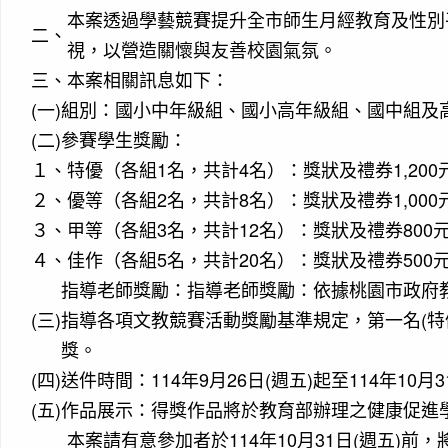
本案透過學藝競賽提升全市師生月經教育及性別
二、
視，以營造關懷與友善校園氣氛。
三、
本案相關訊息如下：
(一)
組別：國小中年級組、國小高年級組、國中組及
(二)
參賽學生獎勵：
１、
特優（各組1名，共計4名）：獎狀及禮券1,200
２、
優等（各組2名，共計8名）：獎狀及禮券1,000
３、
甲等（各組3名，共計12名）：獎狀及禮券800
４、
佳作（各組5名，共計20名）：獎狀及禮券500
指導老師獎勵：指導老師獎勵：依據桃園市政府教
(三)
指導各項文教競賽活動獎勵基準規定，第一名(特優
獎。
(四)
送件時間：114年9月26日(週五)起至114年10
(五)
作品展示：得獎作品將於教育部辦理之健康促進
本案請有意參加者於114年10月31日(週五