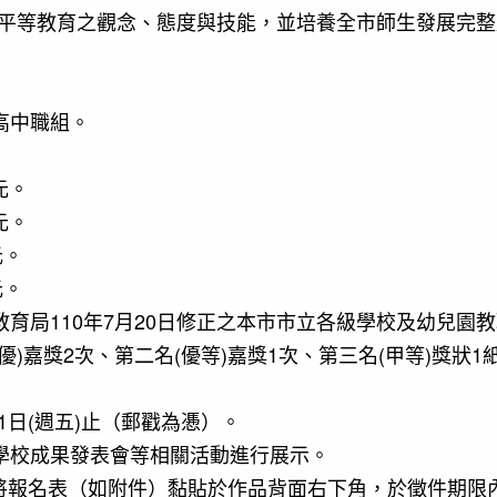
平等教育之觀念、態度與技能，並培養全市師生發展完整
高中職組。
元。
元。
元。
元。
育局110年7月20日修正之本市市立各級學校及幼兒園
)嘉獎2次、第二名(優等)嘉獎1次、第三名(甲等)獎狀
月31日(週五)止（郵戳為慿）。
學校成果發表會等相關活動進行展示。
)前，將報名表（如附件）黏貼於作品背面右下角，於徵件期