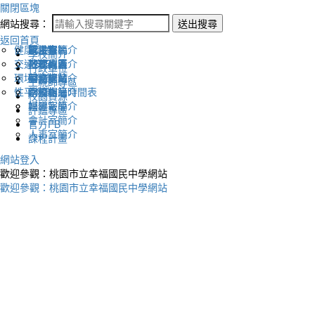
關閉區塊
網站搜尋：
送出搜尋
返回首頁
健康促進
認識幸福
校長室簡介
新生專區
電子報
學校簡介
交通安全
地理位置
教務處簡介
升學專區
下載列表
行政單位
環境教育
英文網站
學務處簡介
圖書館藏
生親師專區
性平教育
幸福相簿
總務處簡介
學校作息時間表
校園資源
媒體報導
輔導室簡介
評鑑專區
會計室簡介
官方FB
人事室簡介
課程計畫
網站登入
歡迎參觀：桃園市立幸福國民中學網站
歡迎參觀：桃園市立幸福國民中學網站