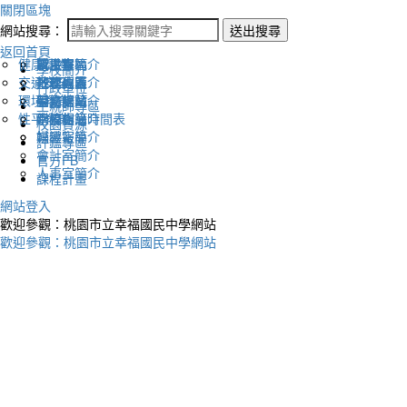
關閉區塊
網站搜尋：
送出搜尋
返回首頁
健康促進
認識幸福
校長室簡介
新生專區
電子報
學校簡介
交通安全
地理位置
教務處簡介
升學專區
下載列表
行政單位
環境教育
英文網站
學務處簡介
圖書館藏
生親師專區
性平教育
幸福相簿
總務處簡介
學校作息時間表
校園資源
媒體報導
輔導室簡介
評鑑專區
會計室簡介
官方FB
人事室簡介
課程計畫
網站登入
歡迎參觀：桃園市立幸福國民中學網站
歡迎參觀：桃園市立幸福國民中學網站