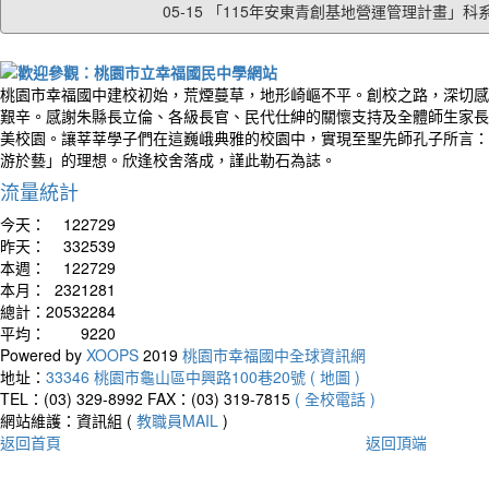
05-15 「115年安東青創基地營運管理計畫」科系.
桃園市幸福國中建校初始，荒煙蔓草，地形崎嶇不平。創校之路，深切感
艱辛。感謝朱縣長立倫、各級長官、民代仕紳的關懷支持及全體師生家長
美校園。讓莘莘學子們在這巍峨典雅的校園中，實現至聖先師孔子所言：
游於藝」的理想。欣逢校舍落成，謹此勒石為誌。
流量統計
今天：
122729
昨天：
332539
本週：
122729
本月：
2321281
總計：
20532284
平均：
9220
Powered by
XOOPS
2019
桃園市幸福國中全球資訊網
地址：
33346 桃園市龜山區中興路100巷20號 ( 地圖 )
TEL：(03) 329-8992
FAX：(03) 319-7815
( 全校電話 )
網站維護：資訊組 (
教職員MAIL
)
返回首頁
返回頂端