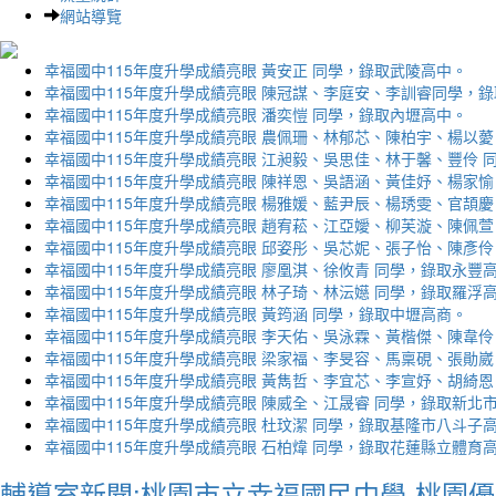
網站導覽
幸福國中115年度升學成績亮眼 黃安正 同學，錄取武陵高中。
幸福國中115年度升學成績亮眼 陳冠謀、李庭安、李訓睿同學，
幸福國中115年度升學成績亮眼 潘奕愷 同學，錄取內壢高中。
幸福國中115年度升學成績亮眼 農佩珊、林郁芯、陳柏宇、楊以薆
幸福國中115年度升學成績亮眼 江昶毅、吳思佳、林于馨、豐伶 
幸福國中115年度升學成績亮眼 陳祥恩、吳語涵、黃佳妤、楊家愉
幸福國中115年度升學成績亮眼 楊雅媛、藍尹辰、楊琇雯、官頡慶
幸福國中115年度升學成績亮眼 趙宥菘、江亞嬡、柳芙漩、陳佩萱
幸福國中115年度升學成績亮眼 邱姿彤、吳芯妮、張子怡、陳彥伶
幸福國中115年度升學成績亮眼 廖凰淇、徐攸青 同學，錄取永豐
幸福國中115年度升學成績亮眼 林子琦、林沄嬨 同學，錄取羅浮
幸福國中115年度升學成績亮眼 黃筠涵 同學，錄取中壢高商。
幸福國中115年度升學成績亮眼 李天佑、吳泳霖、黃楷傑、陳韋伶
幸福國中115年度升學成績亮眼 梁家福、李旻容、馬稟硯、張勛崴
幸福國中115年度升學成績亮眼 黃雋哲、李宜芯、李宣妤、胡綺恩
幸福國中115年度升學成績亮眼 陳威全、江晟睿 同學，錄取新北
幸福國中115年度升學成績亮眼 杜玟潔 同學，錄取基隆市八斗子
幸福國中115年度升學成績亮眼 石柏煒 同學，錄取花蓮縣立體育
輔導室新聞:桃園市立幸福國民中學-桃園