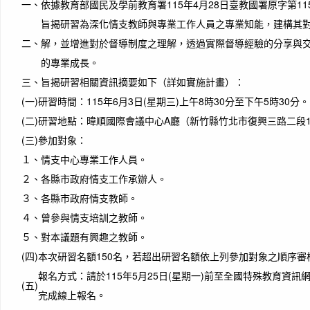
一、
依據教育部國民及學前教育署115年4月28日臺教國署原字第115
旨揭研習為深化情支教師與專業工作人員之專業知能，建構其
二、
解，並增進對於督導制度之理解，透過實際督導經驗的分享與
的專業成長。
三、
旨揭研習相關資訊摘要如下（詳如實施計畫）：
(一)
研習時間：115年6月3日(星期三)上午8時30分至下午5時30分。
(二)
研習地點：暐順國際會議中心A廳（新竹縣竹北市復興三路二段168
(三)
參加對象：
１、
情支中心專業工作人員。
２、
各縣市政府情支工作承辦人。
３、
各縣市政府情支教師。
４、
曾參與情支培訓之教師。
５、
對本議題有興趣之教師。
(四)
本次研習名額150名，若超出研習名額依上列參加對象之順序審
報名方式：請於115年5月25日(星期一)前至全國特殊教育資訊
(五)
完成線上報名。