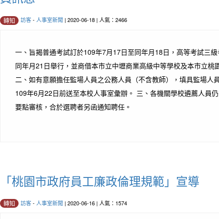
訪客
-
人事室新聞
| 2020-06-18 | 人氣：2466
轉知
一、旨揭普通考試訂於109年7月17日至同年月18日，高等考試三級考
同年月21日舉行，並商借本市立中壢商業高級中等學校及本市立桃
二、如有意願擔任監場人員之公務人員（不含教師），填具監場人
109年6月22日前送至本校人事室彙辦。 三、各機關學校遴薦人員
要點審核，合於選聘者另函通知聘任。
「桃園市政府員工廉政倫理規範」宣導
訪客
-
人事室新聞
| 2020-06-16 | 人氣：1574
轉知