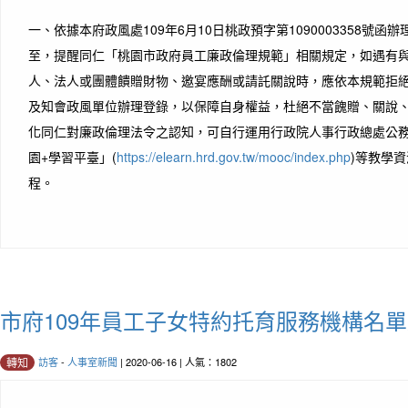
一、依據本府政風處109年6月10日桃政預字第1090003358號函
至，提醒同仁「桃園市政府員工廉政倫理規範」相關規定，如遇有
人、法人或團體饋贈財物、邀宴應酬或請託關說時，應依本規範拒
及知會政風單位辦理登錄，以保障自身權益，杜絕不當餽贈、關說、
化同仁對廉政倫理法令之認知，可自行運用行政院人事行政總處公務
園+學習平臺」(
https://elearn.hrd.gov.tw/mooc/index.php
)等教學
程。
市府109年員工子女特約托育服務機構名
訪客
-
人事室新聞
| 2020-06-16 | 人氣：1802
轉知