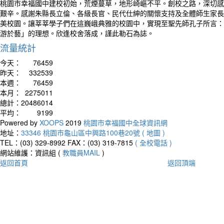
桃園市幸福國中建校初始，荒煙蔓草，地形崎嶇不平。創校之路，深切感
艱辛。感謝朱縣長立倫、各級長官、民代仕紳的關懷支持及全體師生家長
美校園。讓莘莘學子們在這巍峨典雅的校園中，實現至聖先師孔子所言：
游於藝」的理想。欣逢校舍落成，謹此勒石為誌。
流量統計
今天：
76459
昨天：
332539
本週：
76459
本月：
2275011
總計：
20486014
平均：
9199
Powered by
XOOPS
2019
桃園市幸福國中全球資訊網
地址：
33346 桃園市龜山區中興路100巷20號 ( 地圖 )
TEL：(03) 329-8992
FAX：(03) 319-7815
( 全校電話 )
網站維護：資訊組 (
教職員MAIL
)
返回首頁
返回頂端