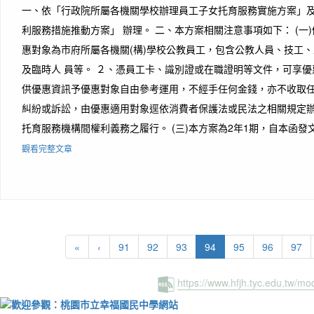
一、依「行政院所屬各機關學校辦理員工子女托育服務實施方案」
利服務措施推動方案」 辦理。 二、本方案相關注意事項如下： (一
惠對象為市府所屬各機關(構)學校公教員工，包含公教人員、技工
及臨時人 員等。 ２、憑員工卡、識別證或在職證明等文件，可享優惠
供優惠資訊予優惠對象自由參考運用，不經手任何金錢，亦不收取
糾紛或訴訟，由優惠適用對象逕依消費者保護法或民法之相關規定
托育服務機構間權利義務之履行。 (三)本方案為2年1期，自本函發文
觀看完整文章
(current)
«
‹
91
92
93
94
95
96
97
https://www.hfjh.tyc.edu.tw/m