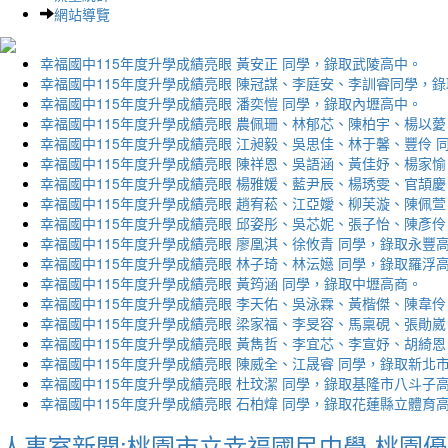
網站導覽
幸福國中115年度升學成績亮眼 黃安正 同學，錄取武陵高中。
幸福國中115年度升學成績亮眼 陳冠謀、李庭安、李訓睿同學，
幸福國中115年度升學成績亮眼 潘奕愷 同學，錄取內壢高中。
幸福國中115年度升學成績亮眼 農佩珊、林郁芯、陳柏宇、楊以薆
幸福國中115年度升學成績亮眼 江昶毅、吳思佳、林于馨、豐伶 
幸福國中115年度升學成績亮眼 陳祥恩、吳語涵、黃佳妤、楊家愉
幸福國中115年度升學成績亮眼 楊雅媛、藍尹辰、楊琇雯、官頡慶
幸福國中115年度升學成績亮眼 趙宥菘、江亞嬡、柳芙漩、陳佩萱
幸福國中115年度升學成績亮眼 邱姿彤、吳芯妮、張子怡、陳彥伶
幸福國中115年度升學成績亮眼 廖凰淇、徐攸青 同學，錄取永豐
幸福國中115年度升學成績亮眼 林子琦、林沄嬨 同學，錄取羅浮
幸福國中115年度升學成績亮眼 黃筠涵 同學，錄取中壢高商。
幸福國中115年度升學成績亮眼 李天佑、吳泳霖、黃楷傑、陳韋伶
幸福國中115年度升學成績亮眼 梁家福、李旻容、馬稟硯、張勛崴
幸福國中115年度升學成績亮眼 黃雋哲、李宜芯、李宣妤、胡綺恩
幸福國中115年度升學成績亮眼 陳威全、江晟睿 同學，錄取新北
幸福國中115年度升學成績亮眼 杜玟潔 同學，錄取基隆市八斗子
幸福國中115年度升學成績亮眼 石柏煒 同學，錄取花蓮縣立體育
人事室新聞:桃園市立幸福國民中學-桃園