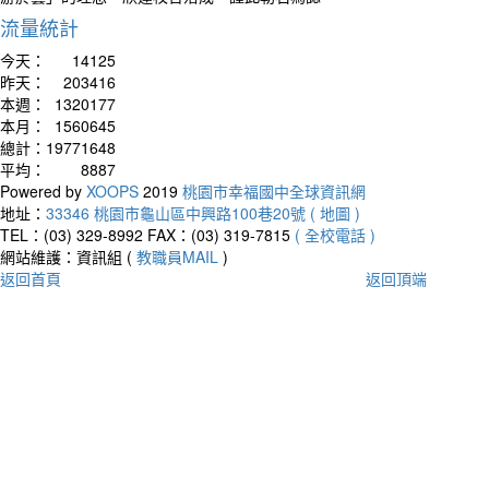
流量統計
今天：
14125
昨天：
203416
本週：
1320177
本月：
1560645
總計：
19771648
平均：
8887
Powered by
XOOPS
2019
桃園市幸福國中全球資訊網
地址：
33346 桃園市龜山區中興路100巷20號 ( 地圖 )
TEL：(03) 329-8992
FAX：(03) 319-7815
( 全校電話 )
網站維護：資訊組 (
教職員MAIL
)
返回首頁
返回頂端