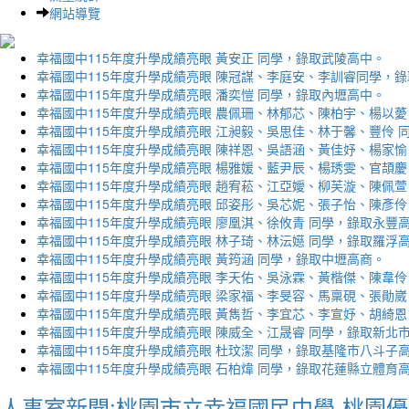
網站導覽
幸福國中115年度升學成績亮眼 黃安正 同學，錄取武陵高中。
幸福國中115年度升學成績亮眼 陳冠謀、李庭安、李訓睿同學，
幸福國中115年度升學成績亮眼 潘奕愷 同學，錄取內壢高中。
幸福國中115年度升學成績亮眼 農佩珊、林郁芯、陳柏宇、楊以薆
幸福國中115年度升學成績亮眼 江昶毅、吳思佳、林于馨、豐伶 
幸福國中115年度升學成績亮眼 陳祥恩、吳語涵、黃佳妤、楊家愉
幸福國中115年度升學成績亮眼 楊雅媛、藍尹辰、楊琇雯、官頡慶
幸福國中115年度升學成績亮眼 趙宥菘、江亞嬡、柳芙漩、陳佩萱
幸福國中115年度升學成績亮眼 邱姿彤、吳芯妮、張子怡、陳彥伶
幸福國中115年度升學成績亮眼 廖凰淇、徐攸青 同學，錄取永豐
幸福國中115年度升學成績亮眼 林子琦、林沄嬨 同學，錄取羅浮
幸福國中115年度升學成績亮眼 黃筠涵 同學，錄取中壢高商。
幸福國中115年度升學成績亮眼 李天佑、吳泳霖、黃楷傑、陳韋伶
幸福國中115年度升學成績亮眼 梁家福、李旻容、馬稟硯、張勛崴
幸福國中115年度升學成績亮眼 黃雋哲、李宜芯、李宣妤、胡綺恩
幸福國中115年度升學成績亮眼 陳威全、江晟睿 同學，錄取新北
幸福國中115年度升學成績亮眼 杜玟潔 同學，錄取基隆市八斗子
幸福國中115年度升學成績亮眼 石柏煒 同學，錄取花蓮縣立體育
人事室新聞:桃園市立幸福國民中學-桃園