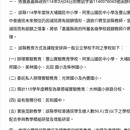
一、 依據嘉義縣政府114年3月24日府教幼字第1140076043號函
二、 該縣114學年度除大埔國民中小學、阿里山國民中小學及豐山
中普通班未來預估仍因減班將有超額情形，請欲介聘至該縣教師，
減班而有超額之情事，將依「嘉義縣政府所屬各級學校超額教師介
理。
三、 該縣教育方式及課程安排與一般公立學校不同之學校如下：
(一) 辦理實驗教育：豐山實驗教育學校、阿里山國民中小學、 大
邦國小、美林國小、北回 國小及柴林國小。
(二) 委託私人辦理實驗教育：光榮國小及內甕國小。
(三) 預計115學年度轉型為華德福實驗教育：大林國小排路分校。
(四) 設有慈輝分校：民和國中。
(五) 實施混齡教學：該縣學校普通班學生總人數50人(含)以下之
配合參與教學模組研發及增能研習。