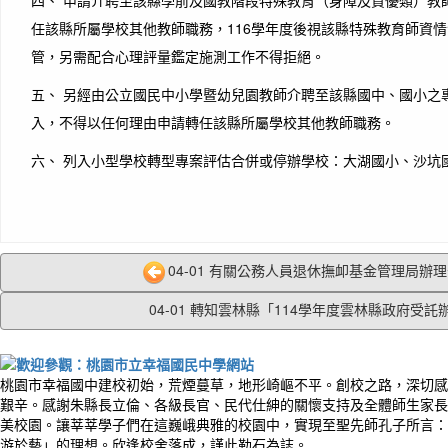
四、 申請介聘至該縣學前及國教階段特殊教育（身障及資優類）教師
任該縣所屬學校其他教師職務，116學年度後視該縣特殊教育師資
管，另需配合心理評量鑑定施測工作不得拒絕。
五、 另經由公立國民中小學暨幼兒園教師介聘至該縣國中、國小之
入，不得以任何理由申請轉任該縣所屬學校其他教師職務。
六、 列入小型學校轉型專案評估合併或停辦學校：大湖國小、沙坑
04-01 有關公務人員退休撫卹基金管理局辦理公
04-01 轉知雲林縣「114學年度雲林縣政府受託辦.
桃園市幸福國中建校初始，荒煙蔓草，地形崎嶇不平。創校之路，深切感
艱辛。感謝朱縣長立倫、各級長官、民代仕紳的關懷支持及全體師生家長
美校園。讓莘莘學子們在這巍峨典雅的校園中，實現至聖先師孔子所言：
游於藝」的理想。欣逢校舍落成，謹此勒石為誌。