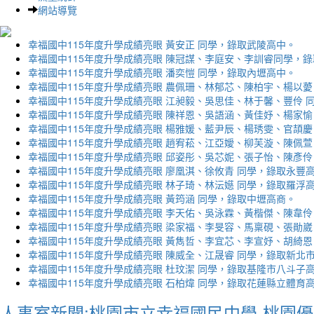
網站導覽
幸福國中115年度升學成績亮眼 黃安正 同學，錄取武陵高中。
幸福國中115年度升學成績亮眼 陳冠謀、李庭安、李訓睿同學，
幸福國中115年度升學成績亮眼 潘奕愷 同學，錄取內壢高中。
幸福國中115年度升學成績亮眼 農佩珊、林郁芯、陳柏宇、楊以薆
幸福國中115年度升學成績亮眼 江昶毅、吳思佳、林于馨、豐伶 
幸福國中115年度升學成績亮眼 陳祥恩、吳語涵、黃佳妤、楊家愉
幸福國中115年度升學成績亮眼 楊雅媛、藍尹辰、楊琇雯、官頡慶
幸福國中115年度升學成績亮眼 趙宥菘、江亞嬡、柳芙漩、陳佩萱
幸福國中115年度升學成績亮眼 邱姿彤、吳芯妮、張子怡、陳彥伶
幸福國中115年度升學成績亮眼 廖凰淇、徐攸青 同學，錄取永豐
幸福國中115年度升學成績亮眼 林子琦、林沄嬨 同學，錄取羅浮
幸福國中115年度升學成績亮眼 黃筠涵 同學，錄取中壢高商。
幸福國中115年度升學成績亮眼 李天佑、吳泳霖、黃楷傑、陳韋伶
幸福國中115年度升學成績亮眼 梁家福、李旻容、馬稟硯、張勛崴
幸福國中115年度升學成績亮眼 黃雋哲、李宜芯、李宣妤、胡綺恩
幸福國中115年度升學成績亮眼 陳威全、江晟睿 同學，錄取新北
幸福國中115年度升學成績亮眼 杜玟潔 同學，錄取基隆市八斗子
幸福國中115年度升學成績亮眼 石柏煒 同學，錄取花蓮縣立體育
人事室新聞:桃園市立幸福國民中學-桃園