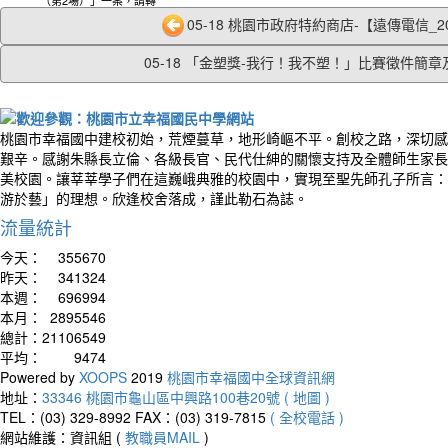
知所屬相關同仁參加.pdf
05-18 桃園市政府特約商店-【遠傳電信_202
05-18 「金塑獎-我行！我不塑！」比賽徵件簡章及.
桃園市幸福國中建校初始，荒煙蔓草，地形崎嶇不平。創校之路，深切感
艱辛。感謝朱縣長立倫、各級長官、民代仕紳的關懷支持及全體師生家長
美校園。讓莘莘學子們在這巍峨典雅的校園中，實現至聖先師孔子所言：
游於藝」的理想。欣逢校舍落成，謹此勒石為誌。
流量統計
今天：
355670
昨天：
341324
本週：
696994
本月：
2895546
總計：
21106549
平均：
9474
Powered by
XOOPS
2019
桃園市幸福國中全球資訊網
地址：
33346 桃園市龜山區中興路100巷20號 ( 地圖 )
TEL：(03) 329-8992
FAX：(03) 319-7815
( 全校電話 )
網站維護：資訊組 (
教職員MAIL
)