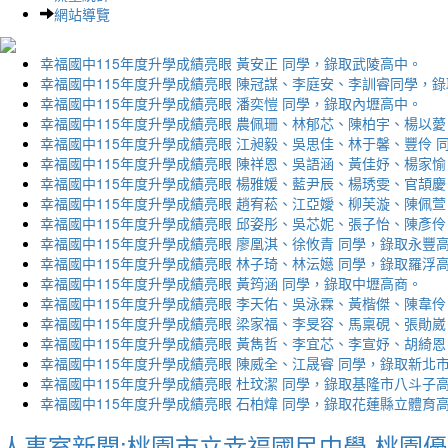
網站導覽
幸福國中115年度升學成績亮眼 黃安正 同學，錄取武陵高中。
幸福國中115年度升學成績亮眼 陳冠謀、李庭安、李訓睿同學，
幸福國中115年度升學成績亮眼 潘奕愷 同學，錄取內壢高中。
幸福國中115年度升學成績亮眼 農佩珊、林郁芯、陳柏宇、楊以薆
幸福國中115年度升學成績亮眼 江昶毅、吳思佳、林于馨、豐伶 
幸福國中115年度升學成績亮眼 陳祥恩、吳語涵、黃佳妤、楊家愉
幸福國中115年度升學成績亮眼 楊雅媛、藍尹辰、楊琇雯、官頡慶
幸福國中115年度升學成績亮眼 趙宥菘、江亞嬡、柳芙漩、陳佩萱
幸福國中115年度升學成績亮眼 邱姿彤、吳芯妮、張子怡、陳彥伶
幸福國中115年度升學成績亮眼 廖凰淇、徐攸青 同學，錄取永豐
幸福國中115年度升學成績亮眼 林子琦、林沄嬨 同學，錄取羅浮
幸福國中115年度升學成績亮眼 黃筠涵 同學，錄取中壢高商。
幸福國中115年度升學成績亮眼 李天佑、吳泳霖、黃楷傑、陳韋伶
幸福國中115年度升學成績亮眼 梁家福、李旻容、馬稟硯、張勛崴
幸福國中115年度升學成績亮眼 黃雋哲、李宜芯、李宣妤、胡綺恩
幸福國中115年度升學成績亮眼 陳威全、江晟睿 同學，錄取新北
幸福國中115年度升學成績亮眼 杜玟潔 同學，錄取基隆市八斗子
幸福國中115年度升學成績亮眼 石柏煒 同學，錄取花蓮縣立體育
人事室新聞:桃園市立幸福國民中學-桃園