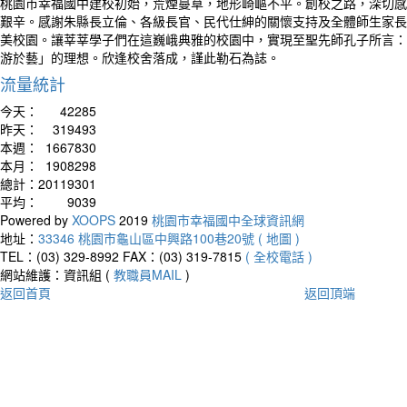
桃園市幸福國中建校初始，荒煙蔓草，地形崎嶇不平。創校之路，深切感
艱辛。感謝朱縣長立倫、各級長官、民代仕紳的關懷支持及全體師生家長
美校園。讓莘莘學子們在這巍峨典雅的校園中，實現至聖先師孔子所言：
游於藝」的理想。欣逢校舍落成，謹此勒石為誌。
流量統計
今天：
42285
昨天：
319493
本週：
1667830
本月：
1908298
總計：
20119301
平均：
9039
Powered by
XOOPS
2019
桃園市幸福國中全球資訊網
地址：
33346 桃園市龜山區中興路100巷20號 ( 地圖 )
TEL：(03) 329-8992
FAX：(03) 319-7815
( 全校電話 )
網站維護：資訊組 (
教職員MAIL
)
返回首頁
返回頂端