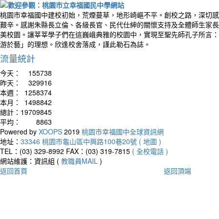
桃園市幸福國中建校初始，荒煙蔓草，地形崎嶇不平。創校之路，深切感
艱辛。感謝朱縣長立倫、各級長官、民代仕紳的關懷支持及全體師生家長
美校園。讓莘莘學子們在這巍峨典雅的校園中，實現至聖先師孔子所言：
游於藝」的理想。欣逢校舍落成，謹此勒石為誌。
流量統計
今天：
155738
昨天：
329916
本週：
1258374
本月：
1498842
總計：
19709845
平均：
8863
Powered by
XOOPS
2019
桃園市幸福國中全球資訊網
地址：
33346 桃園市龜山區中興路100巷20號 ( 地圖 )
TEL：(03) 329-8992
FAX：(03) 319-7815
( 全校電話 )
網站維護：資訊組 (
教職員MAIL
)
返回首頁
返回頂端