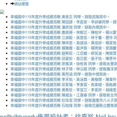
網站導覽
幸福國中115年度升學成績亮眼 黃安正 同學，錄取武陵高中。
幸福國中115年度升學成績亮眼 陳冠謀、李庭安、李訓睿同學，
幸福國中115年度升學成績亮眼 潘奕愷 同學，錄取內壢高中。
幸福國中115年度升學成績亮眼 農佩珊、林郁芯、陳柏宇、楊以薆
幸福國中115年度升學成績亮眼 江昶毅、吳思佳、林于馨、豐伶 
幸福國中115年度升學成績亮眼 陳祥恩、吳語涵、黃佳妤、楊家愉
幸福國中115年度升學成績亮眼 楊雅媛、藍尹辰、楊琇雯、官頡慶
幸福國中115年度升學成績亮眼 趙宥菘、江亞嬡、柳芙漩、陳佩萱
幸福國中115年度升學成績亮眼 邱姿彤、吳芯妮、張子怡、陳彥伶
幸福國中115年度升學成績亮眼 廖凰淇、徐攸青 同學，錄取永豐
幸福國中115年度升學成績亮眼 林子琦、林沄嬨 同學，錄取羅浮
幸福國中115年度升學成績亮眼 黃筠涵 同學，錄取中壢高商。
幸福國中115年度升學成績亮眼 李天佑、吳泳霖、黃楷傑、陳韋伶
幸福國中115年度升學成績亮眼 梁家福、李旻容、馬稟硯、張勛崴
幸福國中115年度升學成績亮眼 黃雋哲、李宜芯、李宣妤、胡綺恩
幸福國中115年度升學成績亮眼 陳威全、江晟睿 同學，錄取新北
幸福國中115年度升學成績亮眼 杜玟潔 同學，錄取基隆市八斗子
幸福國中115年度升學成績亮眼 石柏煒 同學，錄取花蓮縣立體育
neiltyjhtycedu佈景設計者：徐嘉裕 Neil hs