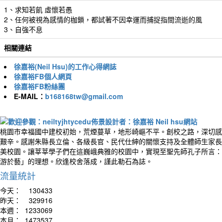
1、求知若飢 虛懷若愚
2、任何被視為感情的枷鎖，都試著不因幸運而捕捉指間流逝的風
3、自強不息
相關連結
徐嘉裕(Neil Hsu)的工作心得網誌
徐嘉裕FB個人網頁
徐嘉裕FB粉絲團
E-MAIL：
b168168tw@gmail.com
桃園市幸福國中建校初始，荒煙蔓草，地形崎嶇不平。創校之路，深切感
艱辛。感謝朱縣長立倫、各級長官、民代仕紳的關懷支持及全體師生家長
美校園。讓莘莘學子們在這巍峨典雅的校園中，實現至聖先師孔子所言：
游於藝」的理想。欣逢校舍落成，謹此勒石為誌。
流量統計
今天：
130433
昨天：
329916
本週：
1233069
本月：
1473537