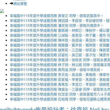
網站導覽
幸福國中115年度升學成績亮眼 黃安正 同學，錄取武陵高中。
幸福國中115年度升學成績亮眼 陳冠謀、李庭安、李訓睿同學，
幸福國中115年度升學成績亮眼 潘奕愷 同學，錄取內壢高中。
幸福國中115年度升學成績亮眼 農佩珊、林郁芯、陳柏宇、楊以薆
幸福國中115年度升學成績亮眼 江昶毅、吳思佳、林于馨、豐伶 
幸福國中115年度升學成績亮眼 陳祥恩、吳語涵、黃佳妤、楊家愉
幸福國中115年度升學成績亮眼 楊雅媛、藍尹辰、楊琇雯、官頡慶
幸福國中115年度升學成績亮眼 趙宥菘、江亞嬡、柳芙漩、陳佩萱
幸福國中115年度升學成績亮眼 邱姿彤、吳芯妮、張子怡、陳彥伶
幸福國中115年度升學成績亮眼 廖凰淇、徐攸青 同學，錄取永豐
幸福國中115年度升學成績亮眼 林子琦、林沄嬨 同學，錄取羅浮
幸福國中115年度升學成績亮眼 黃筠涵 同學，錄取中壢高商。
幸福國中115年度升學成績亮眼 李天佑、吳泳霖、黃楷傑、陳韋伶
幸福國中115年度升學成績亮眼 梁家福、李旻容、馬稟硯、張勛崴
幸福國中115年度升學成績亮眼 黃雋哲、李宜芯、李宣妤、胡綺恩
幸福國中115年度升學成績亮眼 陳威全、江晟睿 同學，錄取新北
幸福國中115年度升學成績亮眼 杜玟潔 同學，錄取基隆市八斗子
幸福國中115年度升學成績亮眼 石柏煒 同學，錄取花蓮縣立體育
neiltyjhtycedu佈景設計者：徐嘉裕 Neil hs