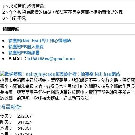
1、求知若飢 虛懷若愚
2、任何被視為感情的枷鎖，都試著不因幸運而捕捉指間流逝的風
3、自強不息
相關連結
徐嘉裕(Neil Hsu)的工作心得網誌
徐嘉裕FB個人網頁
徐嘉裕FB粉絲團
E-MAIL：
b168168tw@gmail.com
桃園市幸福國中建校初始，荒煙蔓草，地形崎嶇不平。創校之路，深切感
艱辛。感謝朱縣長立倫、各級長官、民代仕紳的關懷支持及全體師生家長
美校園。讓莘莘學子們在這巍峨典雅的校園中，實現至聖先師孔子所言：
游於藝」的理想。欣逢校舍落成，謹此勒石為誌。
流量統計
今天：
202667
昨天：
341324
本週：
543991
本月：
2742543