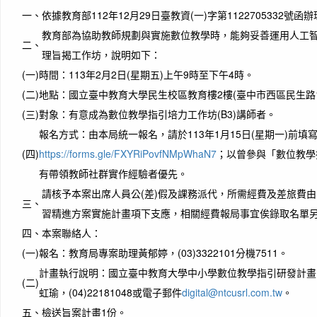
一、
依據教育部112年12月29日臺教資(一)字第1122705332號函
教育部為協助教師規劃與實施數位教學時，能夠妥善運用人工
二、
理旨揭工作坊，說明如下：
(一)
時間：113年2月2日(星期五)上午9時至下午4時。
(二)
地點：國立臺中教育大學民生校區教育樓2樓(臺中市西區民生路1
(三)
對象：有意成為數位教學指引培力工作坊(B3)講師者。
報名方式：由本局統一報名，請於113年1月15日(星期一)前填
(四)
https://forms.gle/FXYRiPovfNMpWhaN7
；以曾參與「數位教學
有帶領教師社群實作經驗者優先。
請核予本案出席人員公(差)假及課務派代，所需經費及差旅費由
三、
習精進方案實施計畫項下支應，相關經費報局事宜俟錄取名單
四、
本案聯絡人：
(一)
報名：教育局專案助理黃郁婷，(03)3322101分機7511。
計畫執行說明：國立臺中教育大學中小學數位教學指引研發計畫
(二)
虹瑜，(04)22181048或電子郵件
digital@ntcusrl.com.tw
。
五、
檢送旨案計畫1份。