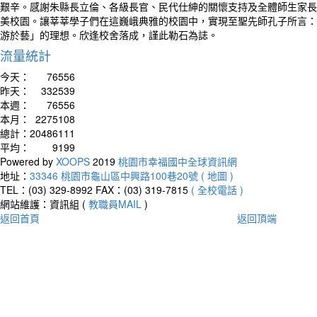
艱辛。感謝朱縣長立倫、各級長官、民代仕紳的關懷支持及全體師生家長
美校園。讓莘莘學子們在這巍峨典雅的校園中，實現至聖先師孔子所言：
游於藝」的理想。欣逢校舍落成，謹此勒石為誌。
流量統計
今天：
76556
昨天：
332539
本週：
76556
本月：
2275108
總計：
20486111
平均：
9199
Powered by
XOOPS
2019
桃園市幸福國中全球資訊網
地址：
33346 桃園市龜山區中興路100巷20號 ( 地圖 )
TEL：(03) 329-8992
FAX：(03) 319-7815
( 全校電話 )
網站維護：資訊組 (
教職員MAIL
)
返回首頁
返回頂端