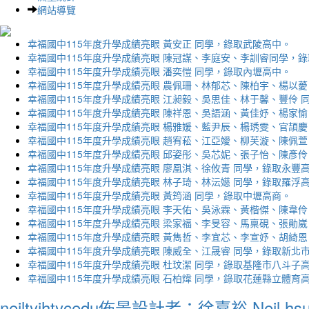
網站導覽
幸福國中115年度升學成績亮眼 黃安正 同學，錄取武陵高中。
幸福國中115年度升學成績亮眼 陳冠謀、李庭安、李訓睿同學，
幸福國中115年度升學成績亮眼 潘奕愷 同學，錄取內壢高中。
幸福國中115年度升學成績亮眼 農佩珊、林郁芯、陳柏宇、楊以薆
幸福國中115年度升學成績亮眼 江昶毅、吳思佳、林于馨、豐伶 
幸福國中115年度升學成績亮眼 陳祥恩、吳語涵、黃佳妤、楊家愉
幸福國中115年度升學成績亮眼 楊雅媛、藍尹辰、楊琇雯、官頡慶
幸福國中115年度升學成績亮眼 趙宥菘、江亞嬡、柳芙漩、陳佩萱
幸福國中115年度升學成績亮眼 邱姿彤、吳芯妮、張子怡、陳彥伶
幸福國中115年度升學成績亮眼 廖凰淇、徐攸青 同學，錄取永豐
幸福國中115年度升學成績亮眼 林子琦、林沄嬨 同學，錄取羅浮
幸福國中115年度升學成績亮眼 黃筠涵 同學，錄取中壢高商。
幸福國中115年度升學成績亮眼 李天佑、吳泳霖、黃楷傑、陳韋伶
幸福國中115年度升學成績亮眼 梁家福、李旻容、馬稟硯、張勛崴
幸福國中115年度升學成績亮眼 黃雋哲、李宜芯、李宣妤、胡綺恩
幸福國中115年度升學成績亮眼 陳威全、江晟睿 同學，錄取新北
幸福國中115年度升學成績亮眼 杜玟潔 同學，錄取基隆市八斗子
幸福國中115年度升學成績亮眼 石柏煒 同學，錄取花蓮縣立體育
neiltyjhtycedu佈景設計者：徐嘉裕 Neil hs