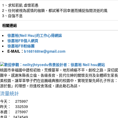
1、求知若飢 虛懷若愚
2、任何被視為感情的枷鎖，都試著不因幸運而捕捉指間流逝的風
3、自強不息
相關連結
徐嘉裕(Neil Hsu)的工作心得網誌
徐嘉裕FB個人網頁
徐嘉裕FB粉絲團
E-MAIL：
b168168tw@gmail.com
桃園市幸福國中建校初始，荒煙蔓草，地形崎嶇不平。創校之路，深切感
艱辛。感謝朱縣長立倫、各級長官、民代仕紳的關懷支持及全體師生家長
美校園。讓莘莘學子們在這巍峨典雅的校園中，實現至聖先師孔子所言：
游於藝」的理想。欣逢校舍落成，謹此勒石為誌。
流量統計
今天：
275997
昨天：
332539
本週：
275997
本月：
2474549