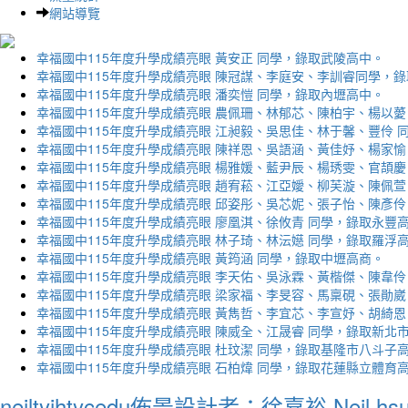
網站導覽
幸福國中115年度升學成績亮眼 黃安正 同學，錄取武陵高中。
幸福國中115年度升學成績亮眼 陳冠謀、李庭安、李訓睿同學，
幸福國中115年度升學成績亮眼 潘奕愷 同學，錄取內壢高中。
幸福國中115年度升學成績亮眼 農佩珊、林郁芯、陳柏宇、楊以薆
幸福國中115年度升學成績亮眼 江昶毅、吳思佳、林于馨、豐伶 
幸福國中115年度升學成績亮眼 陳祥恩、吳語涵、黃佳妤、楊家愉
幸福國中115年度升學成績亮眼 楊雅媛、藍尹辰、楊琇雯、官頡慶
幸福國中115年度升學成績亮眼 趙宥菘、江亞嬡、柳芙漩、陳佩萱
幸福國中115年度升學成績亮眼 邱姿彤、吳芯妮、張子怡、陳彥伶
幸福國中115年度升學成績亮眼 廖凰淇、徐攸青 同學，錄取永豐
幸福國中115年度升學成績亮眼 林子琦、林沄嬨 同學，錄取羅浮
幸福國中115年度升學成績亮眼 黃筠涵 同學，錄取中壢高商。
幸福國中115年度升學成績亮眼 李天佑、吳泳霖、黃楷傑、陳韋伶
幸福國中115年度升學成績亮眼 梁家福、李旻容、馬稟硯、張勛崴
幸福國中115年度升學成績亮眼 黃雋哲、李宜芯、李宣妤、胡綺恩
幸福國中115年度升學成績亮眼 陳威全、江晟睿 同學，錄取新北
幸福國中115年度升學成績亮眼 杜玟潔 同學，錄取基隆市八斗子
幸福國中115年度升學成績亮眼 石柏煒 同學，錄取花蓮縣立體育
neiltyjhtycedu佈景設計者：徐嘉裕 Neil hs