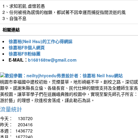
1、求知若飢 虛懷若愚
2、任何被視為感情的枷鎖，都試著不因幸運而捕捉指間流逝的風
3、自強不息
相關連結
徐嘉裕(Neil Hsu)的工作心得網誌
徐嘉裕FB個人網頁
徐嘉裕FB粉絲團
E-MAIL：
b168168tw@gmail.com
桃園市幸福國中建校初始，荒煙蔓草，地形崎嶇不平。創校之路，深切感
艱辛。感謝朱縣長立倫、各級長官、民代仕紳的關懷支持及全體師生家長
美校園。讓莘莘學子們在這巍峨典雅的校園中，實現至聖先師孔子所言：
游於藝」的理想。欣逢校舍落成，謹此勒石為誌。
流量統計
今天：
130720
昨天：
203416
本週：
1436772
本月：
1677240