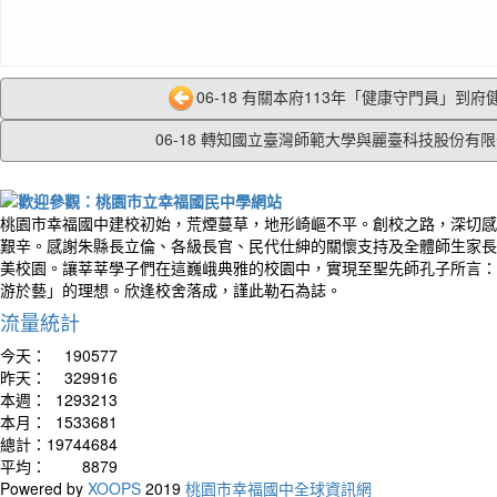
06-18 有關本府113年「健康守門員」到府健
06-18 轉知國立臺灣師範大學與麗臺科技股份有限公
桃園市幸福國中建校初始，荒煙蔓草，地形崎嶇不平。創校之路，深切感
艱辛。感謝朱縣長立倫、各級長官、民代仕紳的關懷支持及全體師生家長
美校園。讓莘莘學子們在這巍峨典雅的校園中，實現至聖先師孔子所言：
游於藝」的理想。欣逢校舍落成，謹此勒石為誌。
流量統計
今天：
190577
昨天：
329916
本週：
1293213
本月：
1533681
總計：
19744684
平均：
8879
Powered by
XOOPS
2019
桃園市幸福國中全球資訊網