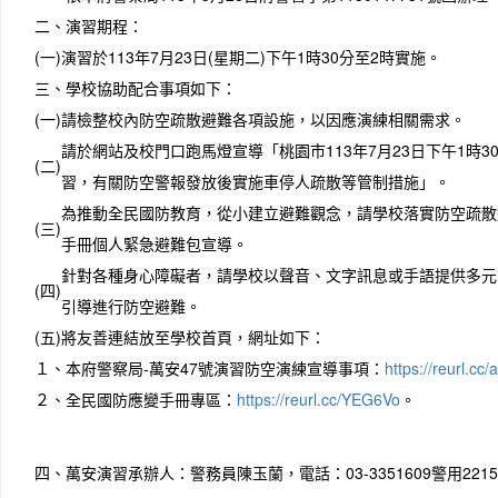
二、
演習期程：
(一)
演習於113年7月23日(星期二)下午1時30分至2時實施。
三、
學校協助配合事項如下：
(一)
請檢整校內防空疏散避難各項設施，以因應演練相關需求。
請於網站及校門口跑馬燈宣導「桃園市113年7月23日下午1時3
(二)
習，有關防空警報發放後實施車停人疏散等管制措施」。
為推動全民國防教育，從小建立避難觀念，請學校落實防空疏散
(三)
手冊個人緊急避難包宣導。
針對各種身心障礙者，請學校以聲音、文字訊息或手語提供多元
(四)
引導進行防空避難。
(五)
將友善連結放至學校首頁，網址如下：
１、
本府警察局-萬安47號演習防空演練宣導事項：
https://reurl.cc
２、
全民國防應變手冊專區：
https://reurl.cc/YEG6Vo
。
四、
萬安演習承辦人：警務員陳玉蘭，電話：03-3351609警用221