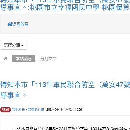
導事宜。:桃園市立幸福國民中學-桃園優
返回首頁
選擇分類
本站消息
分月文章
轉知本市「113年軍民聯合防空（萬安47
導事宜。
資訊組長
-
教務處新聞
| 2024-06-18 | 人氣：1056
轉知
一、
依本府警察局113年5月28日府警管字第1130147731號函辦理