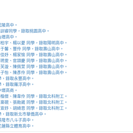
取武陵高中。
安、李訓睿同學，錄取桃園高中。
取內壢高中。
芯、陳柏宇、楊以薆 同學，錄取陽明高中。
佳、林于馨、豐伶 同學，錄取壽山高中。
涵、黃佳妤、楊家愉 同學，錄取壽山高中。
辰、楊琇雯、官頡慶 同學，錄取壽山高中。
嬡、柳芙漩、陳佩萱 同學，錄取壽山高中。
妮、張子怡、陳彥伶 同學，錄取壽山高中。
 同學，錄取永豐高中。
 同學，錄取羅浮高中。
取中壢高商。
霖、黃楷傑、陳韋伶 同學，錄取北科附工。
容、馬稟硯、張勛崴 同學，錄取北科附工。
芯、李宣妤、胡綺恩 同學，錄取北科附工。
睿 同學，錄取新北市華僑高中。
錄取基隆市八斗子高中。
錄取花蓮縣立體育高中。