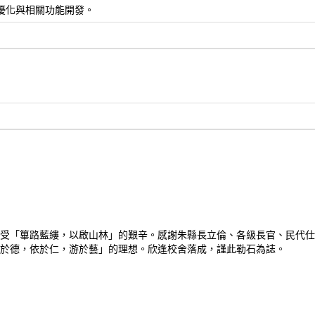
, 網站seo優化與相關功能開發。
受「篳路藍縷，以啟山林」的艱辛。感謝朱縣長立倫、各級長官、民代仕
於德，依於仁，游於藝」的理想。欣逢校舍落成，謹此勒石為誌。