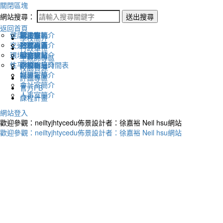
關閉區塊
網站搜尋：
送出搜尋
返回首頁
健康促進
認識幸福
校長室簡介
新生專區
電子報
學校簡介
交通安全
地理位置
教務處簡介
升學專區
下載列表
行政單位
環境教育
英文網站
學務處簡介
圖書館藏
生親師專區
性平教育
幸福相簿
總務處簡介
學校作息時間表
校園資源
媒體報導
輔導室簡介
評鑑專區
會計室簡介
官方FB
人事室簡介
課程計畫
網站登入
歡迎參觀：neiltyjhtycedu佈景設計者：徐嘉裕 Neil hsu網站
歡迎參觀：neiltyjhtycedu佈景設計者：徐嘉裕 Neil hsu網站