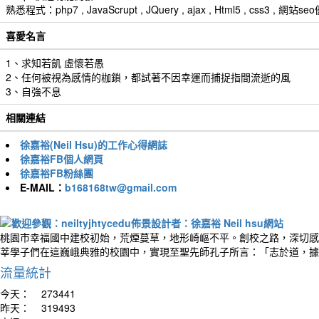
熟悉程式：php7 , JavaScrupt , JQuery , ajax , Html5 , css3 
喜愛名言
1、求知若飢 虛懷若愚
2、任何被視為感情的枷鎖，都試著不因幸運而捕捉指間流逝的風
3、自強不息
相關連結
徐嘉裕(Neil Hsu)的工作心得網誌
徐嘉裕FB個人網頁
徐嘉裕FB粉絲團
E-MAIL：
b168168tw@gmail.com
桃園市幸福國中建校初始，荒煙蔓草，地形崎嶇不平。創校之路，深切感
莘學子們在這巍峨典雅的校園中，實現至聖先師孔子所言：「志於道，據
流量統計
今天：
273441
昨天：
319493