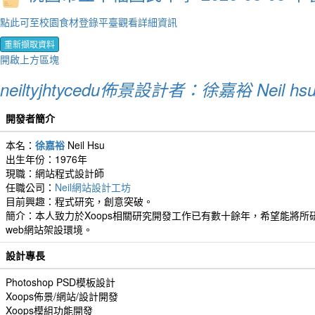
點此可至校園食材登錄平臺觀看詳細資訊
重新擷取資料
開啟上方區塊
neiltyjhtycedu佈景設計者：徐嘉裕 Neil hs
開發者簡介
本名：
徐嘉裕
Neil Hsu
出生年份：1976年
現職：網站程式設計師
任職公司：
Neil網站設計工坊
目前興趣：程式研究，創意突破。
簡介：本人致力於Xoops相關研究開發工作已有數十餘年，希望能將所研
web網站架設環境。
設計專長
Photoshop PSD模板設計
Xoops佈景/網站/設計開發
Xoops模組功能開發