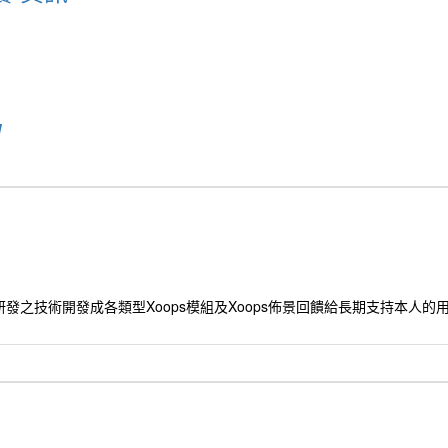
u
發之技術開發成各類型Xoops模組及Xoops佈景回饋給長期支持本人