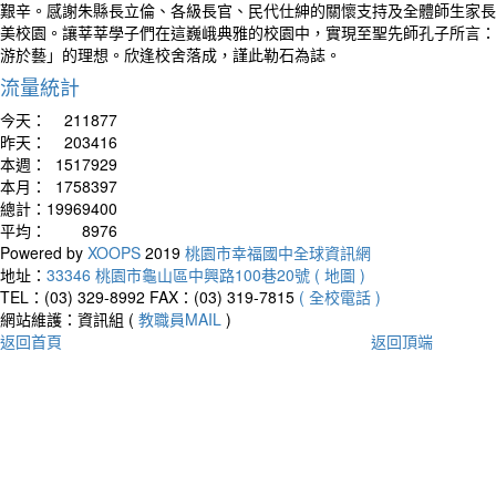
艱辛。感謝朱縣長立倫、各級長官、民代仕紳的關懷支持及全體師生家長
美校園。讓莘莘學子們在這巍峨典雅的校園中，實現至聖先師孔子所言：
游於藝」的理想。欣逢校舍落成，謹此勒石為誌。
流量統計
今天：
211877
昨天：
203416
本週：
1517929
本月：
1758397
總計：
19969400
平均：
8976
Powered by
XOOPS
2019
桃園市幸福國中全球資訊網
地址：
33346 桃園市龜山區中興路100巷20號 ( 地圖 )
TEL：(03) 329-8992
FAX：(03) 319-7815
( 全校電話 )
網站維護：資訊組 (
教職員MAIL
)
返回首頁
返回頂端