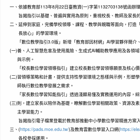
一、
依據教育部113年8月22日臺教資(一)字第1132703138號函辦
旨揭指引以基礎、普遍與實用為原則，重視校長、教師及家長
二、
延伸到家庭，完備學校領導、課程、教學與親職等面向，打造
長放心」的學習環境。
「數位教學指引3.0版」新增「教育部因材網」AI學習夥伴簡
(一)
養、人工智慧危害及使用風險、生成式AI輔助教學應用及各領
與示例。
「校長數位學習領導指引」建立校長數位學習領導願景及核心價
(二)
習領導策略和計畫，提供支持性學習環境之態樣與示例，形塑學
師執行數位教學發展之需求。
「家長數位學習知能指引」透過淺顯易懂及實務運用的內容，綜
(三)
則，建立家長以陪伴為基礎，瞭解數位學習相關政策、資源及素
主學習能力。
旨揭指引電子檔業登載於教育部推動中小學數位學習精進方案入
三、
(
https://pads.moe.edu.tw/
)及教育雲數位學習入口網(
https://el
各校參採運用。