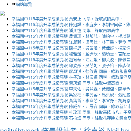
網站導覽
幸福國中115年度升學成績亮眼 黃安正 同學，錄取武陵高中。
幸福國中115年度升學成績亮眼 陳冠謀、李庭安、李訓睿同學，
幸福國中115年度升學成績亮眼 潘奕愷 同學，錄取內壢高中。
幸福國中115年度升學成績亮眼 農佩珊、林郁芯、陳柏宇、楊以薆
幸福國中115年度升學成績亮眼 江昶毅、吳思佳、林于馨、豐伶 
幸福國中115年度升學成績亮眼 陳祥恩、吳語涵、黃佳妤、楊家愉
幸福國中115年度升學成績亮眼 楊雅媛、藍尹辰、楊琇雯、官頡慶
幸福國中115年度升學成績亮眼 趙宥菘、江亞嬡、柳芙漩、陳佩萱
幸福國中115年度升學成績亮眼 邱姿彤、吳芯妮、張子怡、陳彥伶
幸福國中115年度升學成績亮眼 廖凰淇、徐攸青 同學，錄取永豐
幸福國中115年度升學成績亮眼 林子琦、林沄嬨 同學，錄取羅浮
幸福國中115年度升學成績亮眼 黃筠涵 同學，錄取中壢高商。
幸福國中115年度升學成績亮眼 李天佑、吳泳霖、黃楷傑、陳韋伶
幸福國中115年度升學成績亮眼 梁家福、李旻容、馬稟硯、張勛崴
幸福國中115年度升學成績亮眼 黃雋哲、李宜芯、李宣妤、胡綺恩
幸福國中115年度升學成績亮眼 陳威全、江晟睿 同學，錄取新北
幸福國中115年度升學成績亮眼 杜玟潔 同學，錄取基隆市八斗子
幸福國中115年度升學成績亮眼 石柏煒 同學，錄取花蓮縣立體育
neiltyjhtycedu佈景設計者：徐嘉裕 Neil hs