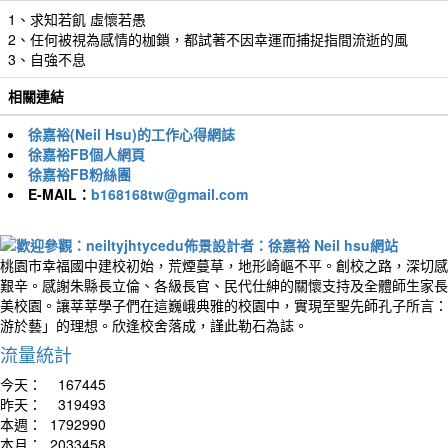
1、求知若飢 虛懷若愚
2、任何被視為感情的枷鎖，都試著不因幸運而捕捉指間流逝的風
3、自強不息
相關連結
徐嘉裕(Neil Hsu)的工作心得網誌
徐嘉裕FB個人網頁
徐嘉裕FB粉絲團
E-MAIL：
b168168tw@gmail.com
桃園市幸福國中建校初始，荒煙蔓草，地形崎嶇不平。創校之路，深切感
艱辛。感謝朱縣長立倫、各級長官、民代仕紳的關懷支持及全體師生家長
美校園。讓莘莘學子們在這巍峨典雅的校園中，實現至聖先師孔子所言：
游於藝」的理想。欣逢校舍落成，謹此勒石為誌。
流量統計
今天：
167445
昨天：
319493
本週：
1792990
本月：
2033458