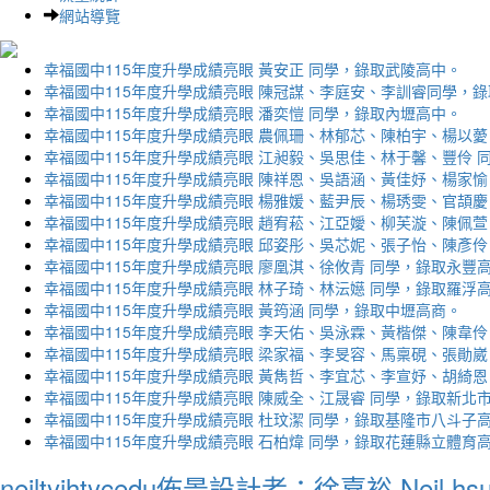
網站導覽
幸福國中115年度升學成績亮眼 黃安正 同學，錄取武陵高中。
幸福國中115年度升學成績亮眼 陳冠謀、李庭安、李訓睿同學，
幸福國中115年度升學成績亮眼 潘奕愷 同學，錄取內壢高中。
幸福國中115年度升學成績亮眼 農佩珊、林郁芯、陳柏宇、楊以薆
幸福國中115年度升學成績亮眼 江昶毅、吳思佳、林于馨、豐伶 
幸福國中115年度升學成績亮眼 陳祥恩、吳語涵、黃佳妤、楊家愉
幸福國中115年度升學成績亮眼 楊雅媛、藍尹辰、楊琇雯、官頡慶
幸福國中115年度升學成績亮眼 趙宥菘、江亞嬡、柳芙漩、陳佩萱
幸福國中115年度升學成績亮眼 邱姿彤、吳芯妮、張子怡、陳彥伶
幸福國中115年度升學成績亮眼 廖凰淇、徐攸青 同學，錄取永豐
幸福國中115年度升學成績亮眼 林子琦、林沄嬨 同學，錄取羅浮
幸福國中115年度升學成績亮眼 黃筠涵 同學，錄取中壢高商。
幸福國中115年度升學成績亮眼 李天佑、吳泳霖、黃楷傑、陳韋伶
幸福國中115年度升學成績亮眼 梁家福、李旻容、馬稟硯、張勛崴
幸福國中115年度升學成績亮眼 黃雋哲、李宜芯、李宣妤、胡綺恩
幸福國中115年度升學成績亮眼 陳威全、江晟睿 同學，錄取新北
幸福國中115年度升學成績亮眼 杜玟潔 同學，錄取基隆市八斗子
幸福國中115年度升學成績亮眼 石柏煒 同學，錄取花蓮縣立體育
neiltyjhtycedu佈景設計者：徐嘉裕 Neil hs