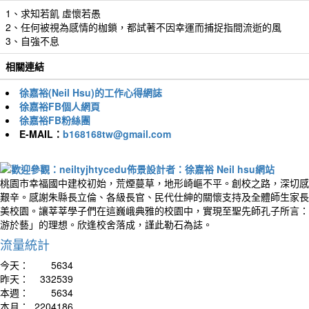
1、求知若飢 虛懷若愚
2、任何被視為感情的枷鎖，都試著不因幸運而捕捉指間流逝的風
3、自強不息
相關連結
徐嘉裕(Neil Hsu)的工作心得網誌
徐嘉裕FB個人網頁
徐嘉裕FB粉絲團
E-MAIL：
b168168tw@gmail.com
桃園市幸福國中建校初始，荒煙蔓草，地形崎嶇不平。創校之路，深切感
艱辛。感謝朱縣長立倫、各級長官、民代仕紳的關懷支持及全體師生家長
美校園。讓莘莘學子們在這巍峨典雅的校園中，實現至聖先師孔子所言：
游於藝」的理想。欣逢校舍落成，謹此勒石為誌。
流量統計
今天：
5634
昨天：
332539
本週：
5634
本月：
2204186