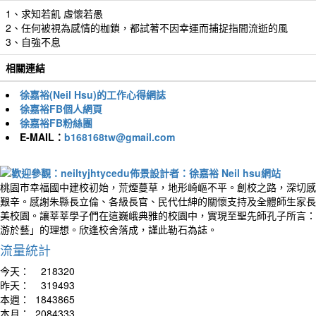
1、求知若飢 虛懷若愚
2、任何被視為感情的枷鎖，都試著不因幸運而捕捉指間流逝的風
3、自強不息
相關連結
徐嘉裕(Neil Hsu)的工作心得網誌
徐嘉裕FB個人網頁
徐嘉裕FB粉絲團
E-MAIL：
b168168tw@gmail.com
桃園市幸福國中建校初始，荒煙蔓草，地形崎嶇不平。創校之路，深切感
艱辛。感謝朱縣長立倫、各級長官、民代仕紳的關懷支持及全體師生家長
美校園。讓莘莘學子們在這巍峨典雅的校園中，實現至聖先師孔子所言：
游於藝」的理想。欣逢校舍落成，謹此勒石為誌。
流量統計
今天：
218320
昨天：
319493
本週：
1843865
本月：
2084333