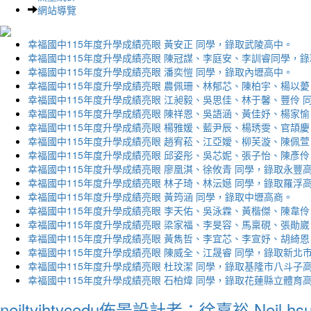
網站導覽
幸福國中115年度升學成績亮眼 黃安正 同學，錄取武陵高中。
幸福國中115年度升學成績亮眼 陳冠謀、李庭安、李訓睿同學，
幸福國中115年度升學成績亮眼 潘奕愷 同學，錄取內壢高中。
幸福國中115年度升學成績亮眼 農佩珊、林郁芯、陳柏宇、楊以薆
幸福國中115年度升學成績亮眼 江昶毅、吳思佳、林于馨、豐伶 
幸福國中115年度升學成績亮眼 陳祥恩、吳語涵、黃佳妤、楊家愉
幸福國中115年度升學成績亮眼 楊雅媛、藍尹辰、楊琇雯、官頡慶
幸福國中115年度升學成績亮眼 趙宥菘、江亞嬡、柳芙漩、陳佩萱
幸福國中115年度升學成績亮眼 邱姿彤、吳芯妮、張子怡、陳彥伶
幸福國中115年度升學成績亮眼 廖凰淇、徐攸青 同學，錄取永豐
幸福國中115年度升學成績亮眼 林子琦、林沄嬨 同學，錄取羅浮
幸福國中115年度升學成績亮眼 黃筠涵 同學，錄取中壢高商。
幸福國中115年度升學成績亮眼 李天佑、吳泳霖、黃楷傑、陳韋伶
幸福國中115年度升學成績亮眼 梁家福、李旻容、馬稟硯、張勛崴
幸福國中115年度升學成績亮眼 黃雋哲、李宜芯、李宣妤、胡綺恩
幸福國中115年度升學成績亮眼 陳威全、江晟睿 同學，錄取新北
幸福國中115年度升學成績亮眼 杜玟潔 同學，錄取基隆市八斗子
幸福國中115年度升學成績亮眼 石柏煒 同學，錄取花蓮縣立體育
neiltyjhtycedu佈景設計者：徐嘉裕 Neil hs