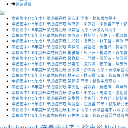
網站導覽
幸福國中115年度升學成績亮眼 黃安正 同學，錄取武陵高中。
幸福國中115年度升學成績亮眼 陳冠謀、李庭安、李訓睿同學，
幸福國中115年度升學成績亮眼 潘奕愷 同學，錄取內壢高中。
幸福國中115年度升學成績亮眼 農佩珊、林郁芯、陳柏宇、楊以薆
幸福國中115年度升學成績亮眼 江昶毅、吳思佳、林于馨、豐伶 
幸福國中115年度升學成績亮眼 陳祥恩、吳語涵、黃佳妤、楊家愉
幸福國中115年度升學成績亮眼 楊雅媛、藍尹辰、楊琇雯、官頡慶
幸福國中115年度升學成績亮眼 趙宥菘、江亞嬡、柳芙漩、陳佩萱
幸福國中115年度升學成績亮眼 邱姿彤、吳芯妮、張子怡、陳彥伶
幸福國中115年度升學成績亮眼 廖凰淇、徐攸青 同學，錄取永豐
幸福國中115年度升學成績亮眼 林子琦、林沄嬨 同學，錄取羅浮
幸福國中115年度升學成績亮眼 黃筠涵 同學，錄取中壢高商。
幸福國中115年度升學成績亮眼 李天佑、吳泳霖、黃楷傑、陳韋伶
幸福國中115年度升學成績亮眼 梁家福、李旻容、馬稟硯、張勛崴
幸福國中115年度升學成績亮眼 黃雋哲、李宜芯、李宣妤、胡綺恩
幸福國中115年度升學成績亮眼 陳威全、江晟睿 同學，錄取新北
幸福國中115年度升學成績亮眼 杜玟潔 同學，錄取基隆市八斗子
幸福國中115年度升學成績亮眼 石柏煒 同學，錄取花蓮縣立體育
neiltyjhtycedu佈景設計者：徐嘉裕 Neil hs