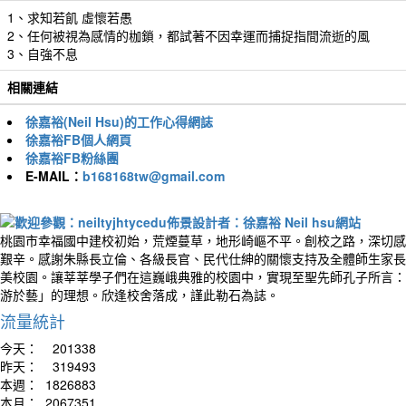
1、求知若飢 虛懷若愚
2、任何被視為感情的枷鎖，都試著不因幸運而捕捉指間流逝的風
3、自強不息
相關連結
徐嘉裕(Neil Hsu)的工作心得網誌
徐嘉裕FB個人網頁
徐嘉裕FB粉絲團
E-MAIL：
b168168tw@gmail.com
桃園市幸福國中建校初始，荒煙蔓草，地形崎嶇不平。創校之路，深切感
艱辛。感謝朱縣長立倫、各級長官、民代仕紳的關懷支持及全體師生家長
美校園。讓莘莘學子們在這巍峨典雅的校園中，實現至聖先師孔子所言：
游於藝」的理想。欣逢校舍落成，謹此勒石為誌。
流量統計
今天：
201338
昨天：
319493
本週：
1826883
本月：
2067351