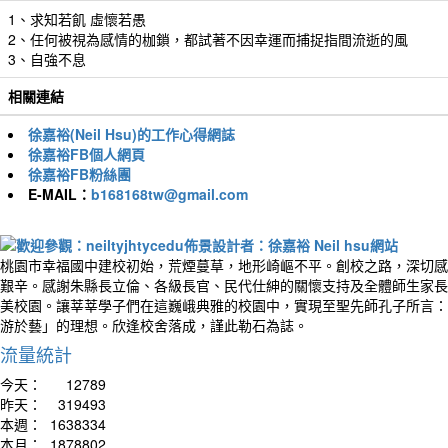
1、求知若飢 虛懷若愚
2、任何被視為感情的枷鎖，都試著不因幸運而捕捉指間流逝的風
3、自強不息
相關連結
徐嘉裕(Neil Hsu)的工作心得網誌
徐嘉裕FB個人網頁
徐嘉裕FB粉絲團
E-MAIL：
b168168tw@gmail.com
桃園市幸福國中建校初始，荒煙蔓草，地形崎嶇不平。創校之路，深切感
艱辛。感謝朱縣長立倫、各級長官、民代仕紳的關懷支持及全體師生家長
美校園。讓莘莘學子們在這巍峨典雅的校園中，實現至聖先師孔子所言：
游於藝」的理想。欣逢校舍落成，謹此勒石為誌。
流量統計
今天：
12789
昨天：
319493
本週：
1638334
本月：
1878802