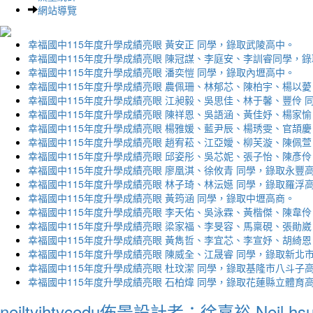
網站導覽
幸福國中115年度升學成績亮眼 黃安正 同學，錄取武陵高中。
幸福國中115年度升學成績亮眼 陳冠謀、李庭安、李訓睿同學，
幸福國中115年度升學成績亮眼 潘奕愷 同學，錄取內壢高中。
幸福國中115年度升學成績亮眼 農佩珊、林郁芯、陳柏宇、楊以薆
幸福國中115年度升學成績亮眼 江昶毅、吳思佳、林于馨、豐伶 
幸福國中115年度升學成績亮眼 陳祥恩、吳語涵、黃佳妤、楊家愉
幸福國中115年度升學成績亮眼 楊雅媛、藍尹辰、楊琇雯、官頡慶
幸福國中115年度升學成績亮眼 趙宥菘、江亞嬡、柳芙漩、陳佩萱
幸福國中115年度升學成績亮眼 邱姿彤、吳芯妮、張子怡、陳彥伶
幸福國中115年度升學成績亮眼 廖凰淇、徐攸青 同學，錄取永豐
幸福國中115年度升學成績亮眼 林子琦、林沄嬨 同學，錄取羅浮
幸福國中115年度升學成績亮眼 黃筠涵 同學，錄取中壢高商。
幸福國中115年度升學成績亮眼 李天佑、吳泳霖、黃楷傑、陳韋伶
幸福國中115年度升學成績亮眼 梁家福、李旻容、馬稟硯、張勛崴
幸福國中115年度升學成績亮眼 黃雋哲、李宜芯、李宣妤、胡綺恩
幸福國中115年度升學成績亮眼 陳威全、江晟睿 同學，錄取新北
幸福國中115年度升學成績亮眼 杜玟潔 同學，錄取基隆市八斗子
幸福國中115年度升學成績亮眼 石柏煒 同學，錄取花蓮縣立體育
neiltyjhtycedu佈景設計者：徐嘉裕 Neil hs