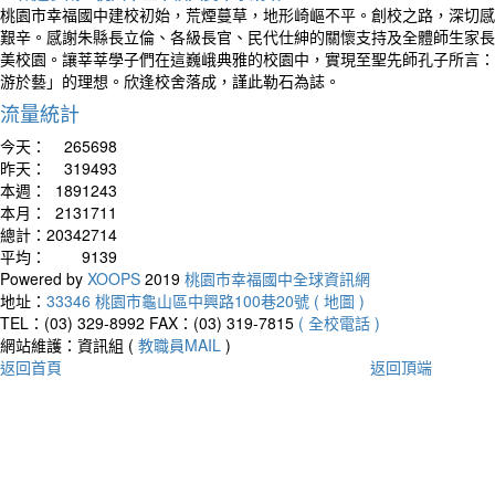
桃園市幸福國中建校初始，荒煙蔓草，地形崎嶇不平。創校之路，深切感
艱辛。感謝朱縣長立倫、各級長官、民代仕紳的關懷支持及全體師生家長
美校園。讓莘莘學子們在這巍峨典雅的校園中，實現至聖先師孔子所言：
游於藝」的理想。欣逢校舍落成，謹此勒石為誌。
流量統計
今天：
265698
昨天：
319493
本週：
1891243
本月：
2131711
總計：
20342714
平均：
9139
Powered by
XOOPS
2019
桃園市幸福國中全球資訊網
地址：
33346 桃園市龜山區中興路100巷20號 ( 地圖 )
TEL：(03) 329-8992
FAX：(03) 319-7815
( 全校電話 )
網站維護：資訊組 (
教職員MAIL
)
返回首頁
返回頂端