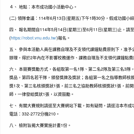
４、 地點：本市成功國小活動中心。
(二) 領隊會議：114年6月13日(星期五)下午1時30分，假成功
四、 報名期間自114年5月14日(星期三)至6月11日(星期三)止，請
(
https://robot.vnu.edu.tw/
)報名。
五、 參與本活動人員在課務自理及不支領代課鐘點費原則下，准予公
辦理，得於2年內在不影響校務運作、課務自理及不支領代課鐘點費
六、 本競賽獎勵方式，各組取第一名1隊、第二名2隊及第三名3隊
獎品，第四名若干隊，頒發獎牌及獎狀；各組第一名之指導教師核敘
獎1次、第三名核頒獎狀1張，前三名之協助教師核頒獎狀1張，前
師，一律發給獎狀1張，以資鼓勵。
七、 有關大賽規則請逕至大賽網站下載，如有疑問，請逕洽本市成
電話：332-2772分機210。
八、 檢附旨揭大賽實施計畫1份。