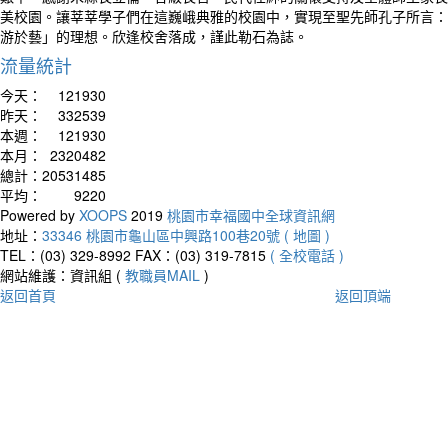
美校園。讓莘莘學子們在這巍峨典雅的校園中，實現至聖先師孔子所言：
游於藝」的理想。欣逢校舍落成，謹此勒石為誌。
流量統計
今天：
121930
昨天：
332539
本週：
121930
本月：
2320482
總計：
20531485
平均：
9220
Powered by
XOOPS
2019
桃園市幸福國中全球資訊網
地址：
33346 桃園市龜山區中興路100巷20號 ( 地圖 )
TEL：(03) 329-8992
FAX：(03) 319-7815
( 全校電話 )
網站維護：資訊組 (
教職員MAIL
)
返回首頁
返回頂端