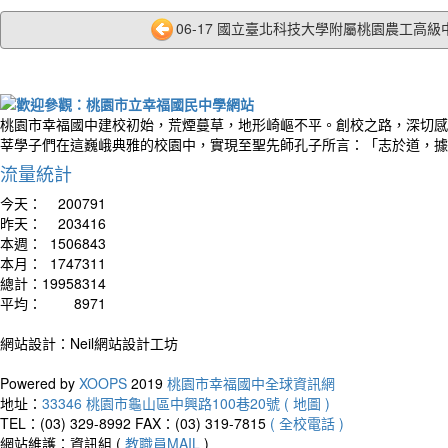
06-17 國立臺北科技大學附屬桃園農工高級中
桃園市幸福國中建校初始，荒煙蔓草，地形崎嶇不平。創校之路，深切感
莘學子們在這巍峨典雅的校園中，實現至聖先師孔子所言：「志於道，據
流量統計
今天：
200791
昨天：
203416
本週：
1506843
本月：
1747311
總計：
19958314
平均：
8971
網站設計：Neil網站設計工坊
Powered by
XOOPS
2019
桃園市幸福國中全球資訊網
地址：
33346 桃園市龜山區中興路100巷20號 ( 地圖 )
TEL：(03) 329-8992
FAX：(03) 319-7815
( 全校電話 )
網站維護：資訊組 (
教職員MAIL
)