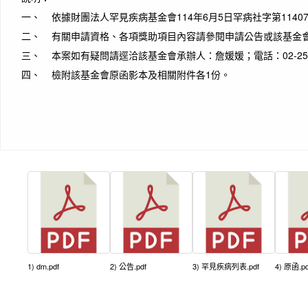
一、 依據財團法人罕見疾病基金會114年6月5日罕病社字第11407
二、 有關申請資格、各項獎助項目內容請參閱申請公告或該基金
三、 本案如有疑問請逕洽該基金會承辦人：詹媛媛；電話：02-2521
四、 檢附該基金會原函影本及相關附件各1份。
1) dm.pdf
2) 公告.pdf
3) 罕見疾病列表.pdf
4) 原函.pd