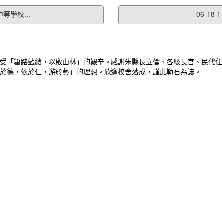
等學校...
06-1
受「篳路藍縷，以啟山林」的艱辛。感謝朱縣長立倫、各級長官、民代仕
於德，依於仁，游於藝」的理想。欣逢校舍落成，謹此勒石為誌。