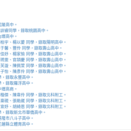
取武陵高中。
安、李訓睿同學，錄取桃園高中。
取內壢高中。
芯、陳柏宇、楊以薆 同學，錄取陽明高中。
佳、林于馨、豐伶 同學，錄取壽山高中。
涵、黃佳妤、楊家愉 同學，錄取壽山高中。
辰、楊琇雯、官頡慶 同學，錄取壽山高中。
嬡、柳芙漩、陳佩萱 同學，錄取壽山高中。
妮、張子怡、陳彥伶 同學，錄取壽山高中。
 同學，錄取永豐高中。
 同學，錄取羅浮高中。
取中壢高商。
霖、黃楷傑、陳韋伶 同學，錄取北科附工。
容、馬稟硯、張勛崴 同學，錄取北科附工。
芯、李宣妤、胡綺恩 同學，錄取北科附工。
睿 同學，錄取新北市華僑高中。
錄取基隆市八斗子高中。
錄取花蓮縣立體育高中。