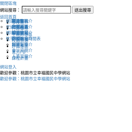
關閉區塊
網站搜尋：
送出搜尋
返回首頁
健康促進
認識幸福
校長室簡介
新生專區
電子報
學校簡介
交通安全
地理位置
教務處簡介
升學專區
下載列表
行政單位
環境教育
英文網站
學務處簡介
圖書館藏
生親師專區
性平教育
幸福相簿
總務處簡介
學校作息時間表
校園資源
媒體報導
輔導室簡介
評鑑專區
會計室簡介
官方FB
人事室簡介
課程計畫
網站登入
歡迎參觀：桃園市立幸福國民中學網站
歡迎參觀：桃園市立幸福國民中學網站