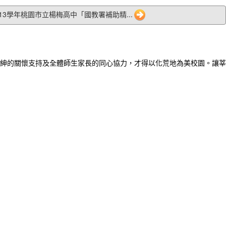
8 113學年桃園市立楊梅高中「國教署補助精...
紳的關懷支持及全體師生家長的同心協力，才得以化荒地為美校園。讓莘