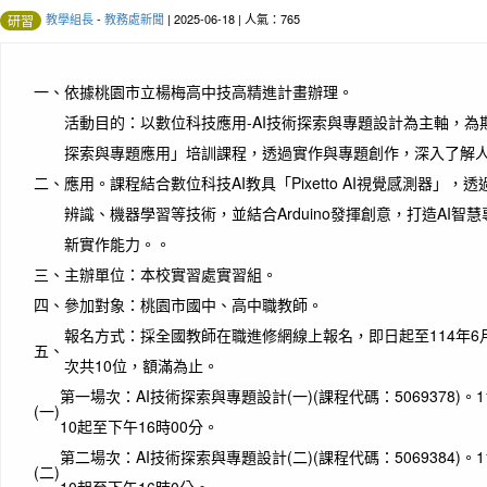
教學組長
-
教務處新聞
| 2025-06-18 | 人氣：765
研習
一、
依據桃園市立楊梅高中技高精進計畫辦理。
活動目的：以數位科技應用-AI技術探索與專題設計為主軸，為
探索與專題應用」培訓課程，透過實作與專題創作，深入了解
二、
應用。課程結合數位科技AI教具「Pixetto AI視覺感測器」
辨識、機器學習等技術，並結合Arduino發揮創意，打造AI智
新實作能力。。
三、
主辦單位：本校實習處實習組。
四、
參加對象：桃園市國中、高中職教師。
報名方式：採全國教師在職進修網線上報名，即日起至114年6
五、
次共10位，額滿為止。
第一場次：AI技術探索與專題設計(一)(課程代碼：5069378)。1
(一)
10起至下午16時00分。
第二場次：AI技術探索與專題設計(二)(課程代碼：5069384)。1
(二)
10起至下午16時0分。