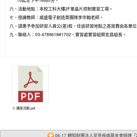
六、
活動地點：本校工科大樓2F單晶片控制實習工場。
七、
授課教師：威盛電子創造栗團隊李宗翰老師。
八、
請惠予參加研習人員公(差)假，往返研習地點之差旅費由各單
九、
聯絡人：03-4789618#1702，實習處實習組蔡宏昌組長。
1) 講座活動.pdf
06-17 轉知財團法人罕見疾病基金會辦理「202