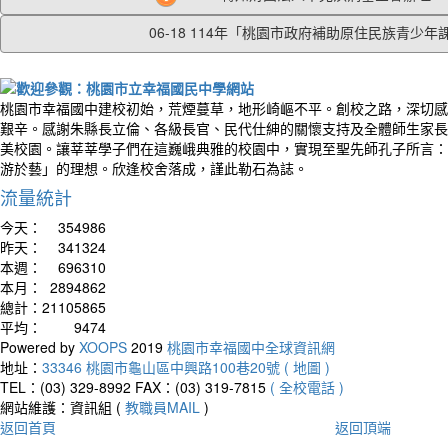
06-18 114年「桃園市政府補助原住民族青少年課.
桃園市幸福國中建校初始，荒煙蔓草，地形崎嶇不平。創校之路，深切感
艱辛。感謝朱縣長立倫、各級長官、民代仕紳的關懷支持及全體師生家長
美校園。讓莘莘學子們在這巍峨典雅的校園中，實現至聖先師孔子所言：
游於藝」的理想。欣逢校舍落成，謹此勒石為誌。
流量統計
今天：
354986
昨天：
341324
本週：
696310
本月：
2894862
總計：
21105865
平均：
9474
Powered by
XOOPS
2019
桃園市幸福國中全球資訊網
地址：
33346 桃園市龜山區中興路100巷20號 ( 地圖 )
TEL：(03) 329-8992
FAX：(03) 319-7815
( 全校電話 )
網站維護：資訊組 (
教職員MAIL
)
返回首頁
返回頂端