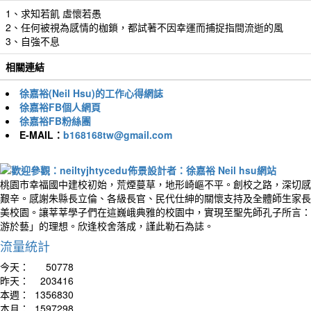
1、求知若飢 虛懷若愚
2、任何被視為感情的枷鎖，都試著不因幸運而捕捉指間流逝的風
3、自強不息
相關連結
徐嘉裕(Neil Hsu)的工作心得網誌
徐嘉裕FB個人網頁
徐嘉裕FB粉絲團
E-MAIL：
b168168tw@gmail.com
桃園市幸福國中建校初始，荒煙蔓草，地形崎嶇不平。創校之路，深切感
艱辛。感謝朱縣長立倫、各級長官、民代仕紳的關懷支持及全體師生家長
美校園。讓莘莘學子們在這巍峨典雅的校園中，實現至聖先師孔子所言：
游於藝」的理想。欣逢校舍落成，謹此勒石為誌。
流量統計
今天：
50778
昨天：
203416
本週：
1356830
本月：
1597298