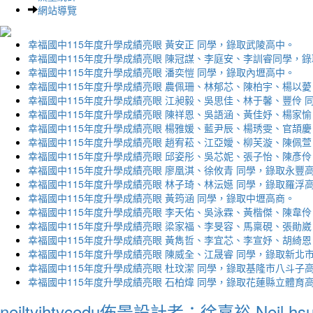
網站導覽
幸福國中115年度升學成績亮眼 黃安正 同學，錄取武陵高中。
幸福國中115年度升學成績亮眼 陳冠謀、李庭安、李訓睿同學，
幸福國中115年度升學成績亮眼 潘奕愷 同學，錄取內壢高中。
幸福國中115年度升學成績亮眼 農佩珊、林郁芯、陳柏宇、楊以薆
幸福國中115年度升學成績亮眼 江昶毅、吳思佳、林于馨、豐伶 
幸福國中115年度升學成績亮眼 陳祥恩、吳語涵、黃佳妤、楊家愉
幸福國中115年度升學成績亮眼 楊雅媛、藍尹辰、楊琇雯、官頡慶
幸福國中115年度升學成績亮眼 趙宥菘、江亞嬡、柳芙漩、陳佩萱
幸福國中115年度升學成績亮眼 邱姿彤、吳芯妮、張子怡、陳彥伶
幸福國中115年度升學成績亮眼 廖凰淇、徐攸青 同學，錄取永豐
幸福國中115年度升學成績亮眼 林子琦、林沄嬨 同學，錄取羅浮
幸福國中115年度升學成績亮眼 黃筠涵 同學，錄取中壢高商。
幸福國中115年度升學成績亮眼 李天佑、吳泳霖、黃楷傑、陳韋伶
幸福國中115年度升學成績亮眼 梁家福、李旻容、馬稟硯、張勛崴
幸福國中115年度升學成績亮眼 黃雋哲、李宜芯、李宣妤、胡綺恩
幸福國中115年度升學成績亮眼 陳威全、江晟睿 同學，錄取新北
幸福國中115年度升學成績亮眼 杜玟潔 同學，錄取基隆市八斗子
幸福國中115年度升學成績亮眼 石柏煒 同學，錄取花蓮縣立體育
neiltyjhtycedu佈景設計者：徐嘉裕 Neil hs