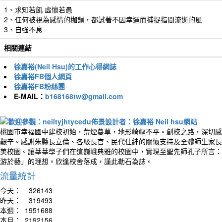
1、求知若飢 虛懷若愚
2、任何被視為感情的枷鎖，都試著不因幸運而捕捉指間流逝的風
3、自強不息
相關連結
徐嘉裕(Neil Hsu)的工作心得網誌
徐嘉裕FB個人網頁
徐嘉裕FB粉絲團
E-MAIL：
b168168tw@gmail.com
桃園市幸福國中建校初始，荒煙蔓草，地形崎嶇不平。創校之路，深切感
艱辛。感謝朱縣長立倫、各級長官、民代仕紳的關懷支持及全體師生家長
美校園。讓莘莘學子們在這巍峨典雅的校園中，實現至聖先師孔子所言：
游於藝」的理想。欣逢校舍落成，謹此勒石為誌。
流量統計
今天：
326143
昨天：
319493
本週：
1951688
本月：
2192156