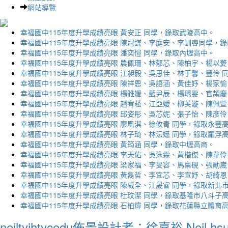
網站導覽
幸福國中115年度升學成績亮眼 黃安正 同學，錄取武陵高中。
幸福國中115年度升學成績亮眼 陳冠謀、李庭安、李訓睿同學，
幸福國中115年度升學成績亮眼 潘奕愷 同學，錄取內壢高中。
幸福國中115年度升學成績亮眼 農佩珊、林郁芯、陳柏宇、楊以薆
幸福國中115年度升學成績亮眼 江昶毅、吳思佳、林于馨、豐伶 
幸福國中115年度升學成績亮眼 陳祥恩、吳語涵、黃佳妤、楊家愉
幸福國中115年度升學成績亮眼 楊雅媛、藍尹辰、楊琇雯、官頡慶
幸福國中115年度升學成績亮眼 趙宥菘、江亞嬡、柳芙漩、陳佩萱
幸福國中115年度升學成績亮眼 邱姿彤、吳芯妮、張子怡、陳彥伶
幸福國中115年度升學成績亮眼 廖凰淇、徐攸青 同學，錄取永豐
幸福國中115年度升學成績亮眼 林子琦、林沄嬨 同學，錄取羅浮
幸福國中115年度升學成績亮眼 黃筠涵 同學，錄取中壢高商。
幸福國中115年度升學成績亮眼 李天佑、吳泳霖、黃楷傑、陳韋伶
幸福國中115年度升學成績亮眼 梁家福、李旻容、馬稟硯、張勛崴
幸福國中115年度升學成績亮眼 黃雋哲、李宜芯、李宣妤、胡綺恩
幸福國中115年度升學成績亮眼 陳威全、江晟睿 同學，錄取新北
幸福國中115年度升學成績亮眼 杜玟潔 同學，錄取基隆市八斗子
幸福國中115年度升學成績亮眼 石柏煒 同學，錄取花蓮縣立體育
neiltyjhtycedu佈景設計者：徐嘉裕 Neil hs