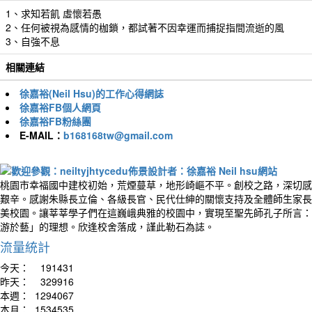
1、求知若飢 虛懷若愚
2、任何被視為感情的枷鎖，都試著不因幸運而捕捉指間流逝的風
3、自強不息
相關連結
徐嘉裕(Neil Hsu)的工作心得網誌
徐嘉裕FB個人網頁
徐嘉裕FB粉絲團
E-MAIL：
b168168tw@gmail.com
桃園市幸福國中建校初始，荒煙蔓草，地形崎嶇不平。創校之路，深切感
艱辛。感謝朱縣長立倫、各級長官、民代仕紳的關懷支持及全體師生家長
美校園。讓莘莘學子們在這巍峨典雅的校園中，實現至聖先師孔子所言：
游於藝」的理想。欣逢校舍落成，謹此勒石為誌。
流量統計
今天：
191431
昨天：
329916
本週：
1294067
本月：
1534535