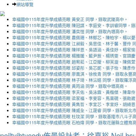
網站導覽
幸福國中115年度升學成績亮眼 黃安正 同學，錄取武陵高中。
幸福國中115年度升學成績亮眼 陳冠謀、李庭安、李訓睿同學，
幸福國中115年度升學成績亮眼 潘奕愷 同學，錄取內壢高中。
幸福國中115年度升學成績亮眼 農佩珊、林郁芯、陳柏宇、楊以薆
幸福國中115年度升學成績亮眼 江昶毅、吳思佳、林于馨、豐伶 
幸福國中115年度升學成績亮眼 陳祥恩、吳語涵、黃佳妤、楊家愉
幸福國中115年度升學成績亮眼 楊雅媛、藍尹辰、楊琇雯、官頡慶
幸福國中115年度升學成績亮眼 趙宥菘、江亞嬡、柳芙漩、陳佩萱
幸福國中115年度升學成績亮眼 邱姿彤、吳芯妮、張子怡、陳彥伶
幸福國中115年度升學成績亮眼 廖凰淇、徐攸青 同學，錄取永豐
幸福國中115年度升學成績亮眼 林子琦、林沄嬨 同學，錄取羅浮
幸福國中115年度升學成績亮眼 黃筠涵 同學，錄取中壢高商。
幸福國中115年度升學成績亮眼 李天佑、吳泳霖、黃楷傑、陳韋伶
幸福國中115年度升學成績亮眼 梁家福、李旻容、馬稟硯、張勛崴
幸福國中115年度升學成績亮眼 黃雋哲、李宜芯、李宣妤、胡綺恩
幸福國中115年度升學成績亮眼 陳威全、江晟睿 同學，錄取新北
幸福國中115年度升學成績亮眼 杜玟潔 同學，錄取基隆市八斗子
幸福國中115年度升學成績亮眼 石柏煒 同學，錄取花蓮縣立體育
neiltyjhtycedu佈景設計者：徐嘉裕 Neil hs