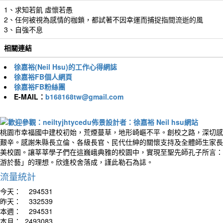
1、求知若飢 虛懷若愚
2、任何被視為感情的枷鎖，都試著不因幸運而捕捉指間流逝的風
3、自強不息
相關連結
徐嘉裕(Neil Hsu)的工作心得網誌
徐嘉裕FB個人網頁
徐嘉裕FB粉絲團
E-MAIL：
b168168tw@gmail.com
桃園市幸福國中建校初始，荒煙蔓草，地形崎嶇不平。創校之路，深切感
艱辛。感謝朱縣長立倫、各級長官、民代仕紳的關懷支持及全體師生家長
美校園。讓莘莘學子們在這巍峨典雅的校園中，實現至聖先師孔子所言：
游於藝」的理想。欣逢校舍落成，謹此勒石為誌。
流量統計
今天：
294531
昨天：
332539
本週：
294531
本月：
2493083