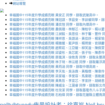
網站導覽
幸福國中115年度升學成績亮眼 黃安正 同學，錄取武陵高中。
幸福國中115年度升學成績亮眼 陳冠謀、李庭安、李訓睿同學，
幸福國中115年度升學成績亮眼 潘奕愷 同學，錄取內壢高中。
幸福國中115年度升學成績亮眼 農佩珊、林郁芯、陳柏宇、楊以薆
幸福國中115年度升學成績亮眼 江昶毅、吳思佳、林于馨、豐伶 
幸福國中115年度升學成績亮眼 陳祥恩、吳語涵、黃佳妤、楊家愉
幸福國中115年度升學成績亮眼 楊雅媛、藍尹辰、楊琇雯、官頡慶
幸福國中115年度升學成績亮眼 趙宥菘、江亞嬡、柳芙漩、陳佩萱
幸福國中115年度升學成績亮眼 邱姿彤、吳芯妮、張子怡、陳彥伶
幸福國中115年度升學成績亮眼 廖凰淇、徐攸青 同學，錄取永豐
幸福國中115年度升學成績亮眼 林子琦、林沄嬨 同學，錄取羅浮
幸福國中115年度升學成績亮眼 黃筠涵 同學，錄取中壢高商。
幸福國中115年度升學成績亮眼 李天佑、吳泳霖、黃楷傑、陳韋伶
幸福國中115年度升學成績亮眼 梁家福、李旻容、馬稟硯、張勛崴
幸福國中115年度升學成績亮眼 黃雋哲、李宜芯、李宣妤、胡綺恩
幸福國中115年度升學成績亮眼 陳威全、江晟睿 同學，錄取新北
幸福國中115年度升學成績亮眼 杜玟潔 同學，錄取基隆市八斗子
幸福國中115年度升學成績亮眼 石柏煒 同學，錄取花蓮縣立體育
neiltyjhtycedu佈景設計者：徐嘉裕 Neil hs