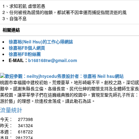
1、求知若飢 虛懷若愚
2、任何被視為感情的枷鎖，都試著不因幸運而捕捉指間流逝的風
3、自強不息
相關連結
徐嘉裕(Neil Hsu)的工作心得網誌
徐嘉裕FB個人網頁
徐嘉裕FB粉絲團
E-MAIL：
b168168tw@gmail.com
桃園市幸福國中建校初始，荒煙蔓草，地形崎嶇不平。創校之路，深切感
艱辛。感謝朱縣長立倫、各級長官、民代仕紳的關懷支持及全體師生家長
美校園。讓莘莘學子們在這巍峨典雅的校園中，實現至聖先師孔子所言：
游於藝」的理想。欣逢校舍落成，謹此勒石為誌。
流量統計
今天：
277398
昨天：
341324
本週：
618722
本月：
2817274