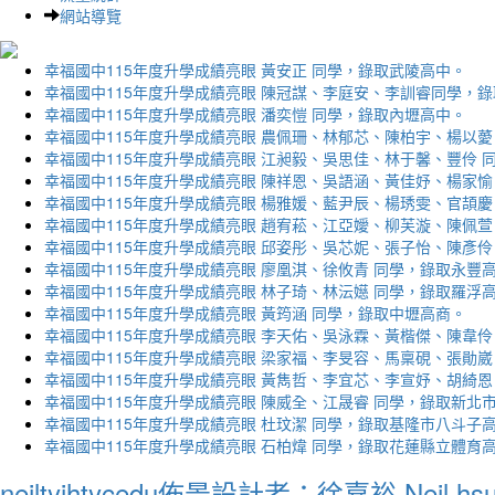
網站導覽
幸福國中115年度升學成績亮眼 黃安正 同學，錄取武陵高中。
幸福國中115年度升學成績亮眼 陳冠謀、李庭安、李訓睿同學，
幸福國中115年度升學成績亮眼 潘奕愷 同學，錄取內壢高中。
幸福國中115年度升學成績亮眼 農佩珊、林郁芯、陳柏宇、楊以薆
幸福國中115年度升學成績亮眼 江昶毅、吳思佳、林于馨、豐伶 
幸福國中115年度升學成績亮眼 陳祥恩、吳語涵、黃佳妤、楊家愉
幸福國中115年度升學成績亮眼 楊雅媛、藍尹辰、楊琇雯、官頡慶
幸福國中115年度升學成績亮眼 趙宥菘、江亞嬡、柳芙漩、陳佩萱
幸福國中115年度升學成績亮眼 邱姿彤、吳芯妮、張子怡、陳彥伶
幸福國中115年度升學成績亮眼 廖凰淇、徐攸青 同學，錄取永豐
幸福國中115年度升學成績亮眼 林子琦、林沄嬨 同學，錄取羅浮
幸福國中115年度升學成績亮眼 黃筠涵 同學，錄取中壢高商。
幸福國中115年度升學成績亮眼 李天佑、吳泳霖、黃楷傑、陳韋伶
幸福國中115年度升學成績亮眼 梁家福、李旻容、馬稟硯、張勛崴
幸福國中115年度升學成績亮眼 黃雋哲、李宜芯、李宣妤、胡綺恩
幸福國中115年度升學成績亮眼 陳威全、江晟睿 同學，錄取新北
幸福國中115年度升學成績亮眼 杜玟潔 同學，錄取基隆市八斗子
幸福國中115年度升學成績亮眼 石柏煒 同學，錄取花蓮縣立體育
neiltyjhtycedu佈景設計者：徐嘉裕 Neil hs