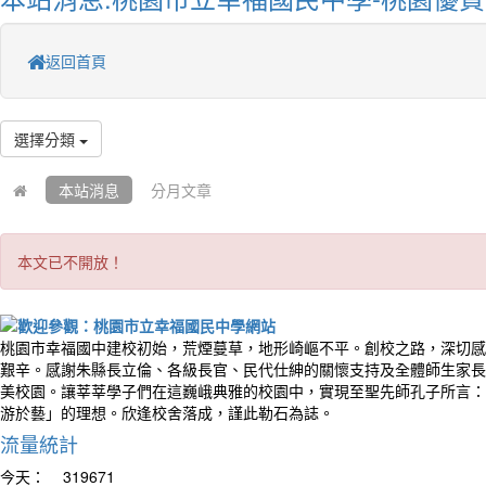
返回首頁
選擇分類
本站消息
分月文章
本文已不開放！
桃園市幸福國中建校初始，荒煙蔓草，地形崎嶇不平。創校之路，深切感
艱辛。感謝朱縣長立倫、各級長官、民代仕紳的關懷支持及全體師生家長
美校園。讓莘莘學子們在這巍峨典雅的校園中，實現至聖先師孔子所言：
游於藝」的理想。欣逢校舍落成，謹此勒石為誌。
流量統計
今天：
319671